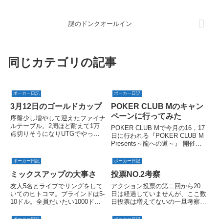
謎のドンクオールイン
同じカテゴリの記事
ポーカー日記
ポーカー日記
3月12日のゴールドカップ
POKER CLUB Mのキャン
ペーンに行ってみた
序盤少し増やして迎えたファイナ
ルテーブル。2周ほど耐えて1万
POKER CLUB Mで今月の16，17
点切りそうになりUTGでやっと
日に行われる『POKER CLUB M
きたQQで2.5倍レイズ。
Presents～龍への道～』 開催前
のキャンペーンをやってるとのこ
とで行ってきた。キャンペーンは
ポーカー日記
ポーカー日記
こんな感じ↓ドリンク3杯無料
ミックスアップの大事さ
投票NO.2考察
（ドリンクチケット3枚もらえ
る）...
友人5名とライブでリングをして
アクション投票の第二回から20
いてのヒトコマ。ブラインドは5-
日は経過していませんが、ここ数
10ドル。全員だいたい1000ドル
日投票は増えてないの一旦考察し
持ち。自分BTNでハンドは、
てみたいと思います！（投票受付
UTGフォールド、COレイズメイ
は締め切りません）今回のシチュ