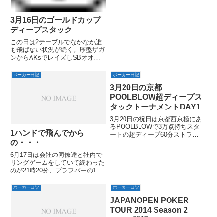
3月16日のゴールドカップ
ディープスタック
この日は2テーブルでなかなか誰
も飛ばない状況が続く。序盤ザガ
ンからAKsでレイズしSBオオカ
ワさんコール、フロップKQTに
オオカワさん先打ちにレイズかぶ
ポーカー日記
ポーカー日記
せるもコールされてターンQ、オ
3月20日の京都
オカワさんちょっと少なめのベッ
トにジャストコール、リバーラ...
POOLBLOW超ディープス
タックトーナメントDAY1
3月20日の祝日は京都西京極にあ
るPOOLBLOWで3万点持ちスタ
1ハンドで飛んでから
ートの超ディープ60分ストラク
チャーに参加、、海外のトーナメ
の・・・
ントっぽい。予定人数60名から
6月17日は会社の同僚達と社内で
DAY1で18名まで絞り、DAY2は
リングゲームをしていて終わった
後日開催とのこと。
のが21時20分、ブラフバーの1部
が始まってすでに50分が経過し
ている。しかし早く来いというヤ
ポーカー日記
ポーカー日記
マノさんのメールを見て雨のなか
JAPANOPEN POKER
急いでブラフへ。到着するとぎり
ぎりバケーションで入れた...
TOUR 2014 Season 2