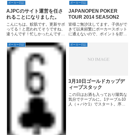
だそうです。
ポーカー日記
ポーカー日記
AJPCのサイト運営を任さ
JAPANOPEN POKER
れることになりました。
TOUR 2014 SEASON2
こんにちは。鮫肌です。更新サボ
皆様ご無沙汰してます。子供がで
ってる！と思われてそうですね、
きて以来頻繁にポーカースポット
違うんです！忙しかったんです！
に通えないので、ポイントを貯め
子供生まれたりｗいや、今回ご報
るようなトーナメントにはあまり
告したいのは子供のことではな
出ずに一発サテ系に出てます。と
ポーカー日記
ポーカー日記
く、この度私め、AJPCの公式サ
いうことで、1回勝てば日本一を
イトの運用を任されることになり
目指せる日本最大級のトーナメン
ました。
ト、JAPANOPEN POK...
3月10日ゴールドカップデ
ィープスタック
この日はお酒も入っており陽気な
気分でテーブルに。1テーブル10
人（＋バケ1）でスタート。序盤
T9oでターンでストレート引いて
増やし、中盤99トップセットで
釣り込んでダブルアップ、29oの
ボタンスチールをK9oでコーって
ボード99Aでさらに増...