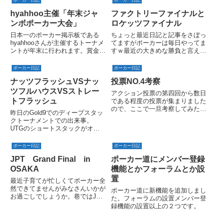
ポーカー日記
ポーカー日記
ク40ドル。自分（BTN）コー
エーションは実際に知り合いのポ
hyahhoo主催「年末ジャ
ファクトリーファイナルと
ル、初心者のSBコール、BBフォ
ーカープレイヤーの経験を元にし
ールド。ポットは160...
ています。第二回投票ページは
ンボポーカー大会」
ロケッツファイナル
こ...
日本一のポーカー掲示板である
ちょっと最近日記と記事をさぼっ
hyahhooさんが主催するトーナメ
てますがポーカーは毎日やってま
ントが年末に行われます。賞金最
すｗ最近の大きめな勝負と言え
大$10000！なのにフリーロール
ば、ポーカーファクトリーのファ
です（ゴゴゴゴゴゴゴゴ）
イナルとロケッツのファイナル。
ポーカー日記
ポーカー日記
ナッツフラッシュVSナッ
投票NO.4考察
ツフルハウスVSストレー
アクション投票の第四回から数日
トフラッシュ
である程度の投票が集まりました
ので、ここで一旦考察してみたい
昨日のGold9でのディープスタッ
と思います！（投票受付は締め切
クトーナメントでの出来事。
りません）第四回投票ページはこ
UTGのショートスタックがオー
ちら
ルイン7000くらいチップリの
asamaneさんコールBBのyamano
ポーカー日記
ポーカー日記
さん考えた末にオールイン25000
JPT Grand Final in
ポーカー道にメンバー登録
くらいasamaneさんフォールド
ショーダウ...
OSAKA
機能とかフォーラムとか設
置
最近子育てが忙しくてポーカー全
然できてませんがみなさんいかが
ポーカー道に新機能を追加しまし
お過ごしでしょうか。巷ではJPT
た。フォーラムの設置メンバー登
が始まっており、なんと今回のグ
録機能の設置以上の２つです。
ランドファイナルは、決勝が大阪