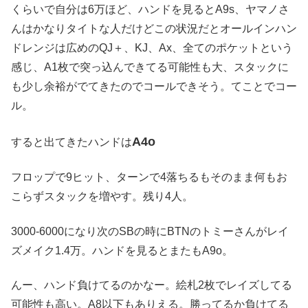
くらいで自分は6万ほど、ハンドを見るとA9s、ヤマノさ
んはかなりタイトな人だけどこの状況だとオールインハン
ドレンジは広めのQJ＋、KJ、Ax、全てのポケットという
感じ、A1枚で突っ込んできてる可能性も大、スタックに
も少し余裕がでてきたのでコールできそう。てことでコー
ル。
A4o
すると出てきたハンドは
フロップで9ヒット、ターンで4落ちるもそのまま何もお
こらずスタックを増やす。残り4人。
3000-6000になり次のSBの時にBTNのトミーさんがレイ
ズメイク1.4万。ハンドを見るとまたもA9o。
んー、ハンド負けてるのかなー。絵札2枚でレイズしてる
可能性も高い。A8以下もありえる。勝ってるか負けてる