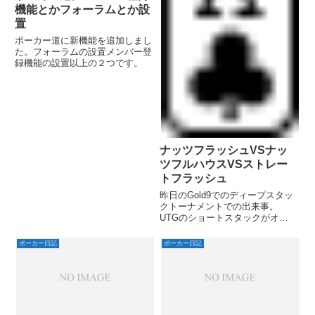
機能とかフォーラムとか設
置
ポーカー道に新機能を追加しまし
た。フォーラムの設置メンバー登
録機能の設置以上の２つです。
ナッツフラッシュVSナッ
ツフルハウスVSストレー
トフラッシュ
昨日のGold9でのディープスタッ
クトーナメントでの出来事。
UTGのショートスタックがオー
ルイン7000くらいチップリの
asamaneさんコールBBのyamano
ポーカー日記
ポーカー日記
さん考えた末にオールイン25000
くらいasamaneさんフォールド
ショーダウ...