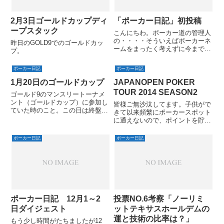
2月3日ゴールドカップディ
「ポーカー日記」初投稿
ープスタック
こんにちわ。ポーカー道の管理人
の・・・・そういえばポーカーネ
昨日のGOLD9でのゴールドカッ
ームをまったく考えずに今までポ
プ。
ーカーしてきました。ライブから
始めたので本名でやっていくのが
ポーカー日記
ポーカー日記
普通になっちゃってます。世の中
かっこいいポーカーネームの人多
1月20日のゴールドカップ
JAPANOPEN POKER
いですよね。ということでポー
TOUR 2014 SEASON2
ゴールド9のマンスリートーナメ
カ...
ント（ゴールドカップ）に参加し
皆様ご無沙汰してます。子供がで
ていた時のこと。この日は終盤ま
きて以来頻繁にポーカースポット
で原点前後でぱっとしていなかっ
に通えないので、ポイントを貯め
たけど残り9人のファイナルテー
るようなトーナメントにはあまり
ブルでAJoでオールインしてビッ
出ずに一発サテ系に出てます。と
ポーカー日記
ポーカー日記
グスタックにQ6oでコールしても
いうことで、1回勝てば日本一を
らってフロップにQJ落ちる...
目指せる日本最大級のトーナメン
ト、JAPANOPEN POK...
ポーカー日記 12月1～2
投票NO.6考察「ノーリミ
日ダイジェスト
ットテキサスホールデムの
運と技術の比率は？」
もう少し時間がたちましたが12