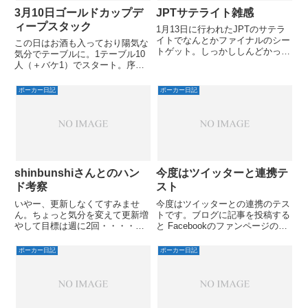
3月10日ゴールドカップデ
JPTサテライト雑感
ィープスタック
1月13日に行われたJPTのサテラ
イトでなんとかファイナルのシー
この日はお酒も入っており陽気な
トゲット。しっかししんどかっ
気分でテーブルに。1テーブル10
た。辛かった。またもやショート
人（＋バケ1）でスタート。序盤
ぎみでのバブルに遭遇。
T9oでターンでストレート引いて
増やし、中盤99トップセットで
ポーカー日記
ポーカー日記
釣り込んでダブルアップ、29oの
ボタンスチールをK9oでコーって
ボード99Aでさらに増...
shinbunshiさんとのハン
今度はツイッターと連携テ
ド考察
スト
いやー、更新しなくてすみませ
今度はツイッターとの連携のテス
ん。ちょっと気分を変えて更新増
トです。ブログに記事を投稿する
やして目標は週に2回・・・・。
と Facebookのファンページのウ
さて、もう2週間ほど前の話だ
ォールに自動で投稿 ツイッター
が、pokerstarsのスーパーノヴァ
の@pokerdouアカウントに自動
ポーカー日記
ポーカー日記
エリートのshinbunshiさんとポー
ツイートという連携です。ツイー
カークラブMでトーナメントをご
トとmixiのボイスも連携させちゃ
一緒する機会が...
えば、mix...