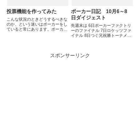
投票機能を作ってみた
ポーカー日記 10月6～8
日ダイジェスト
こんな状況のときどうするべきな
のか、という迷いはポーカーをし
先週末は 6日ポーカーファクトリ
ていると常にあります。ポーカー
ーのファイナル 7日ロケッツファ
に絶対はありませんから、100％
イナル 8日つぐ兄祝勝トーナメン
正しいといえる選択はないのかも
トと、おもしろいトーナメントが
しれません。しかし他の人は同じ
立て続けだった。どれもパッとし
状況でどう考えてるんだろう、と
ない成績だったけど・・・
いうのはすごく気になります。...
スポンサーリンク