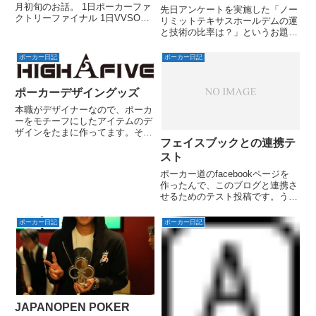
月初旬のお話。 1日ポーカーファ
先日アンケートを実施した「ノー
クトリーファイナル 1日VVSOP
リミットテキサスホールデムの運
2日ロケッツファイナルでした。
と技術の比率は？」というお題で
すが、ある程度時間が過ぎました
ので考察してみたいと思います。
ポーカー日記
ポーカー日記
ポーカーデザイングッズ
本職がデザイナーなので、ポーカ
ーをモチーフにしたアイテムのデ
ザインをたまに作ってます。それ
フェイスブックとの連携テ
らを一覧にしたページを作成して
みました。自分の誕生日ハンドが
スト
A5なのでA5のニックネームの
ポーカー道のfacebookページを
high five（ハイファイブ）をブラ
作ったんで、このブログと連携さ
ンド？名にしてみまし...
せるためのテスト投稿です。うま
く連携するだろうか・・・
ポーカー日記
ポーカー日記
JAPANOPEN POKER