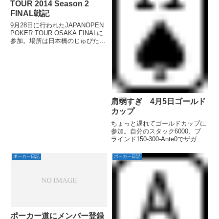
TOUR 2014 Season 2
FINAL戦記
9月28日に行われたJAPANOPEN
POKER TOUR OSAKA FINALに
参加。場所は日本橋のじゅぴた
ー。
肩弱すぎ 4月5日ゴールド
カップ
ちょっと遅れてゴールドカップに
参加。自分のスタック6000、ブ
ラインド150-300-Ante0でザガン
から55でセット狙いでリンプ→
後ろにから2名リンプ→右隣のBB
ポーカー日記
ポーカー日記
がレイズメイク1200→自分スナ
ップコールするとBBから小さな
声で「うわっ...
ポーカー道にメンバー登録