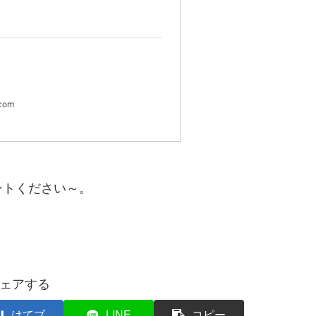
.com
ントください～。
ェアする
はてブ
LINE
コピー