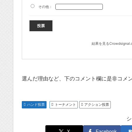
その他：
投票
結果を見る
Crowdsignal
選んだ理由など、下のコメント欄に是非コメ
ハンド投票
トーナメント
アクション投票
シ
X
Facebook