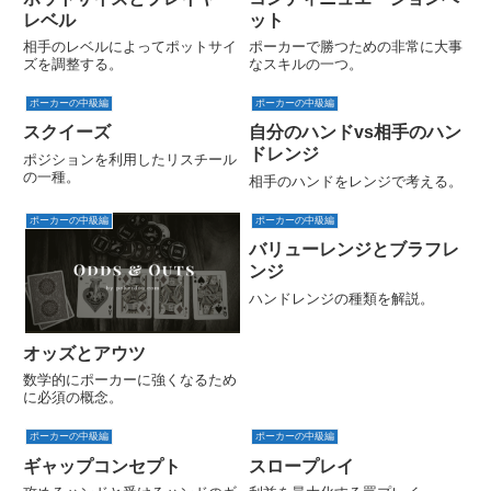
レベル
ット
相手のレベルによってポットサイ
ポーカーで勝つための非常に大事
ズを調整する。
なスキルの一つ。
ポーカーの中級編
ポーカーの中級編
スクイーズ
自分のハンドvs相手のハン
ドレンジ
ポジションを利用したリスチール
の一種。
相手のハンドをレンジで考える。
ポーカーの中級編
ポーカーの中級編
バリューレンジとブラフレ
ンジ
ハンドレンジの種類を解説。
オッズとアウツ
数学的にポーカーに強くなるため
に必須の概念。
ポーカーの中級編
ポーカーの中級編
ギャップコンセプト
スロープレイ