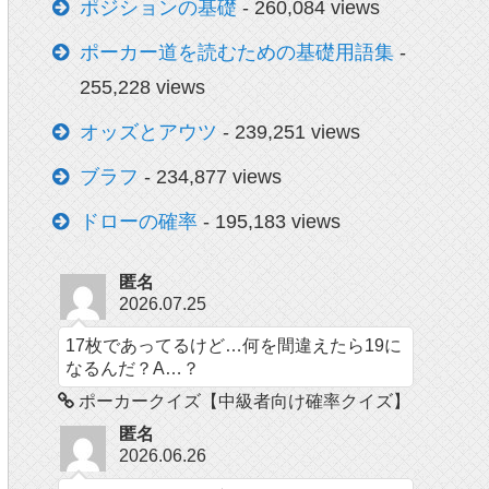
ポジションの基礎
- 260,084 views
ポーカー道を読むための基礎用語集
-
255,228 views
オッズとアウツ
- 239,251 views
ブラフ
- 234,877 views
ドローの確率
- 195,183 views
匿名
2026.07.25
17枚であってるけど…何を間違えたら19に
なるんだ？A…？
ポーカークイズ【中級者向け確率クイズ】
匿名
2026.06.26