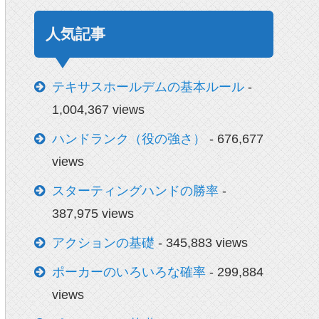
人気記事
テキサスホールデムの基本ルール
-
1,004,367 views
ハンドランク（役の強さ）
- 676,677
views
スターティングハンドの勝率
-
387,975 views
アクションの基礎
- 345,883 views
ポーカーのいろいろな確率
- 299,884
views