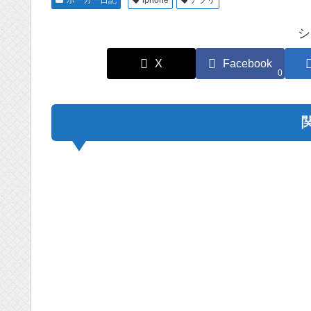
ポーカー日記
iphone
アプリ
シ
X
Facebook
0