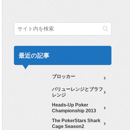
最近の記事
ブロッカー
バリューレンジとブラフ
レンジ
Heads-Up Poker
Championship 2013
The PokerStars Shark
Cage Season2