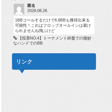
匿名
2026.06.26
1BBコールするだけで6.8BBも獲得出来る
可能性！これはフロップオールインは避け
られませんね飛ぶけど
【投票NO.4】トーナメント終盤での微妙
なハンドでのBB
リンク