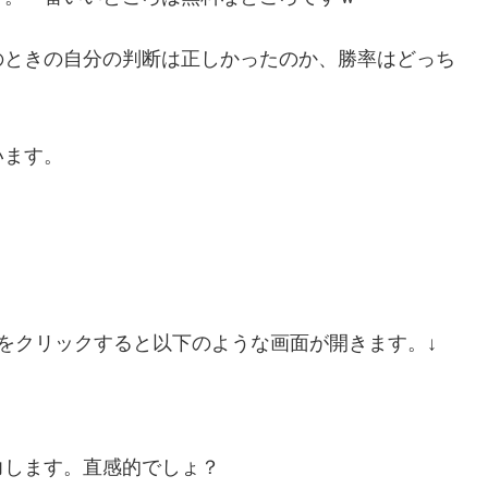
のときの自分の判断は正しかったのか、勝率はどっち
います。
をクリックすると以下のような画面が開きます。↓
力します。直感的でしょ？