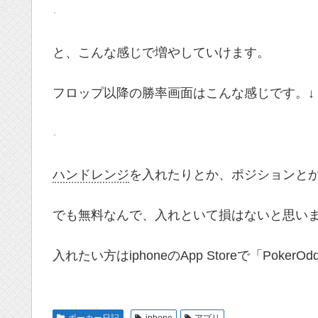
と、こんな感じで増やしていけます。
フロップ以降の勝率画面はこんな感じです。↓
ハンドレンジ
を入れたりとか、ポジションと
でも無料なんで、入れといて損はないと思い
入れたい方はiphoneのApp Storeで「Pok