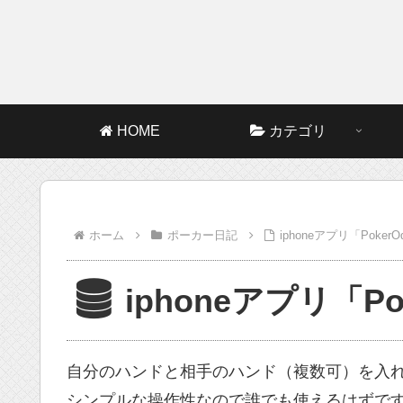
HOME
カテゴリ
ホーム
ポーカー日記
iphoneアプリ「PokerO
iphoneアプリ「Po
自分のハンドと相手のハンド（複数可）を入
シンプルな操作性なので誰でも使えるはずで