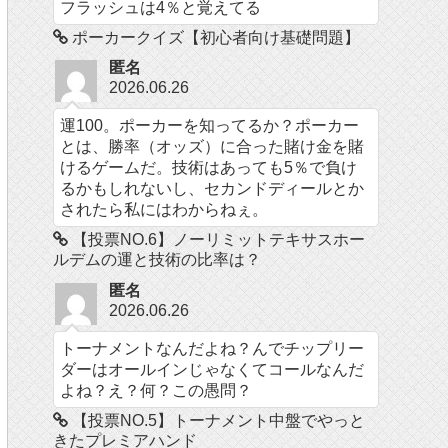
フラッシュは4％と覚えてる
ポーカークイズ【初心者向け基礎問題】
匿名
2026.06.26
運100。ポーカーを知ってるか？ポーカー
とは、勝率（オッズ）に合った賭け金を賭
けるゲームだ。技術はあっても5％で負け
るかもしれないし、セカンドディールとか
されたら私にはわからねぇ。
【投票NO.6】ノーリミットテキサスホー
ルデムの運と技術の比率は？
匿名
2026.06.26
トーナメントなんだよね？んでチップリー
ダーはオールインじゃなくてコールなんだ
よね？え？何？この愚問？
【投票NO.5】トーナメント中盤でやっと
きたプレミアハンド