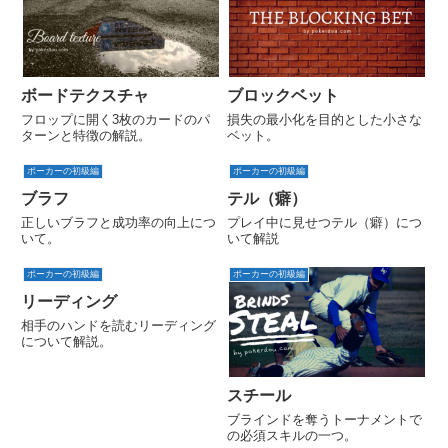
ボードテクスチャ
ブロックベット
フロップに開く3枚のカードのパ
損失の最小化を目的とした小さな
ターンと特徴の解説。
ベット。
ポーカーの初級編
ポーカーの初級編
ブラフ
テル（癖）
正しいブラフと成功率の向上につ
プレイ中に見せつテル（癖）につ
いて。
いて解説
ポーカーの初級編
ポーカーの初級編
リーディング
相手のハンドを読むリーディング
について解説。
スチール
ブラインドを奪うトーナメントで
の必須スキルの一つ。