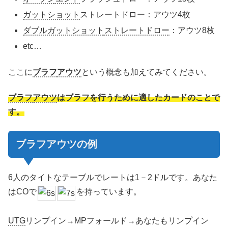
ガットショット
ストレートドロー：アウツ4枚
ダブルガットショット
ストレートドロー
：アウツ8枚
etc…
ここに
ブラフ
アウツ
という概念も加えてみてください。
ブラフ
アウツ
はブラフを行うために適したカードのことで
す。
ブラフ
アウツ
の例
6人のタイトなテーブルでレートは1－2ドルです。あなた
はCOで
を持っています。
UTG
リンプイン→MPフォールド→あなたもリンプイン