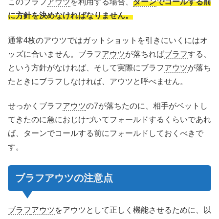
このブラフ
アウツ
を利用する場合、
ターン
でコールする前
に方針を決めなければなりません。
通常4枚のアウツではガットショットを引きにいくにはオ
ッズに合いません。ブラフ
アウツ
が落ちれば
ブラフ
する、
という方針がなければ、そして実際にブラフ
アウツ
が落ち
たときにブラフしなければ、アウツと呼べません。
せっかくブラフ
アウツ
の7が落ちたのに、相手がベットし
てきたのに急におじけづいてフォールドするくらいであれ
ば、ターンでコールする前にフォールドしておくべきで
す。
ブラフ
アウツ
の注意点
ブラフ
アウツ
をアウツとして正しく機能させるために、以