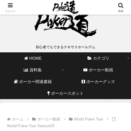
メニュー
検索
初心者でもできるテキサスホールデム
HOME
カテゴリ
資料集
ポーカー動画
ポーカー関連書籍
ポーカーグッズ
ポーカースポット
ホーム
ポーカー動画
World Poker Tour
World Poker Tour Season03