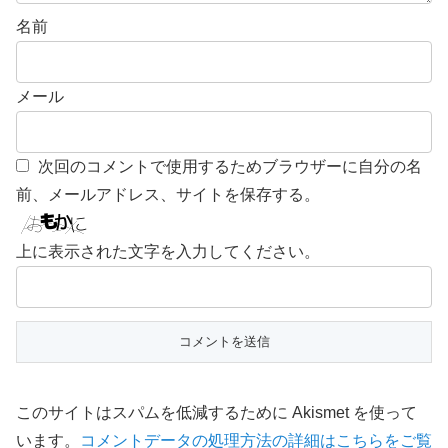
名前
メール
次回のコメントで使用するためブラウザーに自分の名
前、メールアドレス、サイトを保存する。
上に表示された文字を入力してください。
このサイトはスパムを低減するために Akismet を使って
います。
コメントデータの処理方法の詳細はこちらをご覧