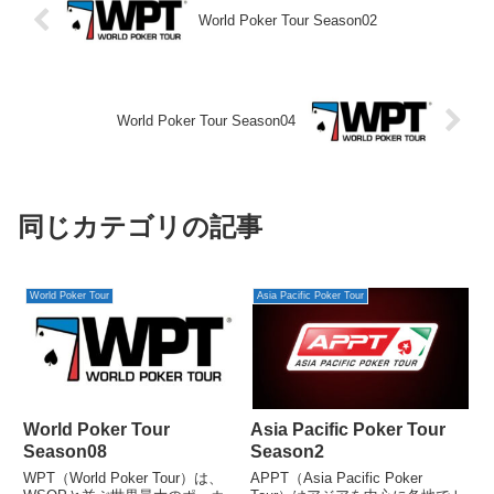
World Poker Tour Season02
World Poker Tour Season04
同じカテゴリの記事
World Poker Tour
Asia Pacific Poker Tour
World Poker Tour
Asia Pacific Poker Tour
Season08
Season2
WPT（World Poker Tour）は、
APPT（Asia Pacific Poker