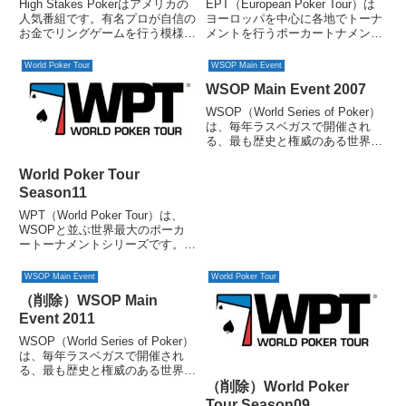
High Stakes Pokerはアメリカの
EPT（European Poker Tour）は
人気番組です。有名プロが自信の
ヨーロッパを中心に各地でトーナ
お金でリングゲームを行う模様を
メントを行うポーカートナメント
放送しています。大きな勝負にな
シリーズです。グランドファイナ
れば数千万円が飛び交う超ハイス
ルはシーズン6までモンテカルロ
World Poker Tour
WSOP Main Event
テークスキャッシュゲームです。
で行われていましたが、シーズン
WSOP Main Event 2007
7ではマドリードで行われまし
た。WPTと...
WSOP（World Series of Poker）
は、毎年ラスベガスで開催され
る、最も歴史と権威のある世界最
大のポーカー大会です。様々な種
類のトーナメントが開催され、そ
World Poker Tour
の中でも最も大きなトーナメント
Season11
が、メインイベントとして開催さ
れる「W...
WPT（World Poker Tour）は、
WSOPと並ぶ世界最大のポーカ
ートーナメントシリーズです。世
界各地のリゾートカジノでトーナ
メントが行われ、最後はラスベガ
WSOP Main Event
World Poker Tour
スでチャンピオンシップが行われ
（削除）WSOP Main
ます。シリーズに参加するプロ
は、世界を転戦す...
Event 2011
WSOP（World Series of Poker）
は、毎年ラスベガスで開催され
る、最も歴史と権威のある世界最
大のポーカー大会です。様々な種
（削除）World Poker
類のトーナメントが開催され、そ
Tour Season09