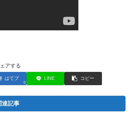
ェアする
はてブ
LINE
コピー
0
関連記事