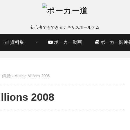
初心者でもできるテキサスホールデム
資料集
ポーカー動画
ポーカー関連
（削除）Aussie Millions 2008
lions 2008