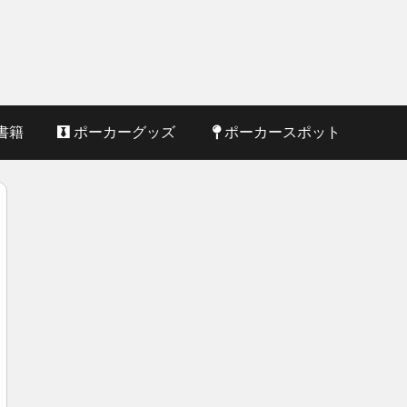
書籍
ポーカーグッズ
ポーカースポット