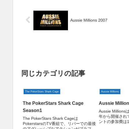
Aussie Millions 2007
同じカテゴリの記事
The PokerStars Shark Cage
Aussie Millions
The PokerStars Shark Cage
Aussie Millio
Season1
Aussie Mill
年から開催され
The PokerStars Shark Cageは
ントの参加費は1万ド
PokerstarsのTV番組で、リバーでの最後
Poker Champ
のアグレッシブなアクションがブラフか