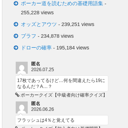
ポーカー道を読むための基礎用語集
-
255,228 views
オッズとアウツ
- 239,251 views
ブラフ
- 234,878 views
ドローの確率
- 195,184 views
匿名
2026.07.25
17枚であってるけど…何を間違えたら19に
なるんだ？A…？
ポーカークイズ【中級者向け確率クイズ】
匿名
2026.06.26
フラッシュは4％と覚えてる