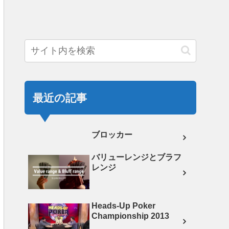
最近の記事
ブロッカー
バリューレンジとブラフ
レンジ
Heads-Up Poker
Championship 2013