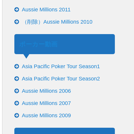
Aussie Millions 2011
（削除）Aussie Millions 2010
ポーカー動画
Asia Pacific Poker Tour Season1
Asia Pacific Poker Tour Season2
Aussie Millions 2006
Aussie Millions 2007
Aussie Millions 2009