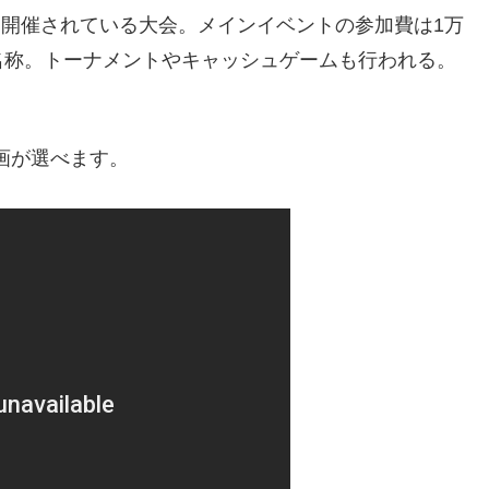
998年から開催されている大会。メインイベントの参加費は1万
nshipが正式名称。トーナメントやキャッシュゲームも行われる。
画が選べます。