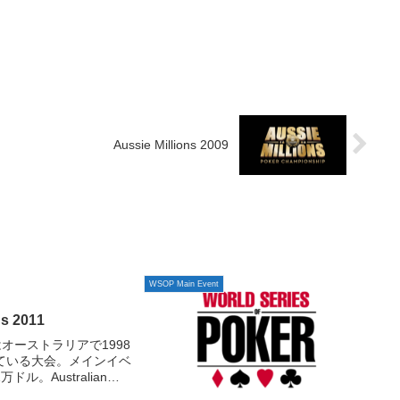
Aussie Millions 2009
WSOP Main Event
ns 2011
ionsはオーストラリアで1998
ている大会。メインイベ
ル。Australian
ionshipが正式名称。トー