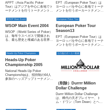
APPT（Asia Pacific Poker
EPT（European Poker Tour）は
Tour）はアジアを中心に各地でト
ヨーロッパを中心に各地でトーナ
ーナメントを行うトーナメントシ
メントを行うポーカートナメント
リーズです。
シリーズです。グランドファイナ
ルはシーズン6までモンテカルロ
WSOP Main Event
European Poker Tour
で行われていましたが、シーズン
WSOP Main Event 2004
European Poker Tour
7ではマドリードで行われまし
た。WPTと...
Season13
WSOP（World Series of Poker）
は、毎年ラスベガスで開催され
EPT（European Poker Tour）は
る、最も歴史と権威のある世界最
ヨーロッパを中心に各地でトーナ
大のポーカー大会です。様々な種
メントを行うポーカートナメント
類のトーナメントが開催され、そ
シリーズです。グランドファイナ
の中でも最も大きなトーナメント
ルはシーズン6までモンテカルロ
Heads-Up Poker Championship
その他のポーカー動画
が、メインイベントとして開催さ
で行われていましたが、シーズン
れる「W...
Heads-Up Poker
7ではマドリードで行われまし
た。WPTと...
Championship 2005
National Heads-Up Poker
Championshipは、招待制の64人
参加のヘッズアップトーナメント
です。有名プロや著名人が招待さ
（削除）Durrrr Million
れています。
Dollar Challenge
Durrrr Million Dollar Challenge
は、稀代の天才プレイヤー、ト
ム・ドワン（Tom Dwan）とヘッ
ズアップで勝負し、負ければゲー
ムで失ったお金と別途50万ド