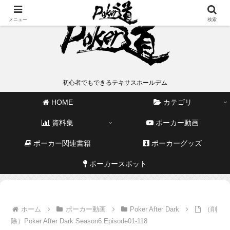
メニュー
検索
初心者でもできるテキサスホールデム
HOME
カテゴリ
資料集
ポーカー動画
ポーカー関連書籍
ポーカーグッズ
ポーカースポット
ホーム
ポーカー動画
Poker After Dark
（削
除）Poker After Dark Season6 Episode01-118