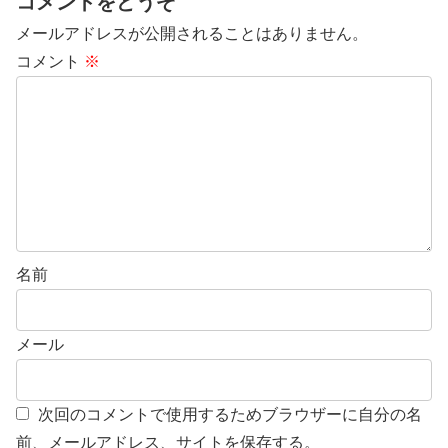
コメントをどうぞ
メールアドレスが公開されることはありません。
コメント
※
名前
メール
次回のコメントで使用するためブラウザーに自分の名
前、メールアドレス、サイトを保存する。