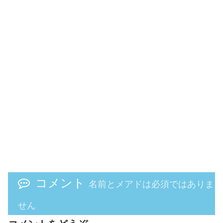
コメント
名前とメアドは必須ではありま
せん