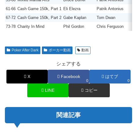
61-66
Cash Game 150k, Part 1
Eli Elezra
Patrik Antonius
67-72
Cash Game 150k, Part 2
Gabe Kaplan
Tom Dwan
73-78
Charity In Mind
Phil Gordon
Chris Ferguson
Poker After Dark
ポーカー動画
動画
シェアする
X
Facebook
はてブ
0
0
LINE
コピー
関連記事