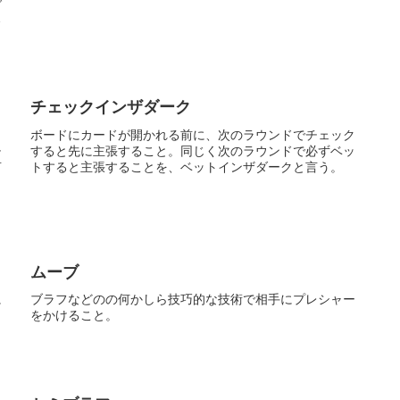
で
が
チェックインザダーク
ッ
ボードにカードが開かれる前に、次のラウンドでチェック
チ
すると先に主張すること。同じく次のラウンドで必ずベッ
言
トすると主張することを、ベットインザダークと言う。
ムーブ
に
ブラフなどのの何かしら技巧的な技術で相手にプレシャー
をかけること。