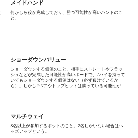
メイドハンド
強
何かしら役が完成しており、勝つ可能性が高いハンドのこ
。
と。
限
か
ショーダウンバリュー
ショーダウンする価値のこと。相手にストレートやフラッ
シュなどが完成した可能性が高いボードで、7ハイを持って
いてもショーダウンする価値はない（必ず負けているか
ら）。しかし2ペアやトップヒットは勝っている可能性がそ
れなりにあるのでショーダウンす...
マルチウェイ
自
3名以上が参加するポットのこと。2名しかいない場合はヘ
そ
ッズアップという。
う