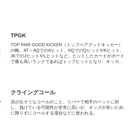
TPGK
フ
TOP PAIR GOOD KICKER（トップペアグッドキッカー）
使
の略。AT～AQでのAヒット、KQでのQヒットやKヒット、
か
JKでのJヒットやLヒットなど。ヒットしたカードがボード
で最も高いランクであればトップヒットとなり、キッカー
は最強...
クライングコール
ケ
涙が出そうなコールのこと。リバーで相手のベットに対
負
し、負けている可能性が非常に高いが、オッズが良いため
こ
に降りずにコールする場合などに使われる。