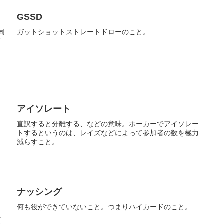
GSSD
同
ガットショットストレートドローのこと。
落
る
アイソレート
直訳すると分離する、などの意味。ポーカーでアイソレー
トするというのは、レイズなどによって参加者の数を極力
減らすこと。
ナッシング
た
何も役ができていないこと。つまりハイカードのこと。
ペ