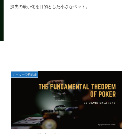
損失の最小化を目的とした小さなベット。
ポーカーの初級編