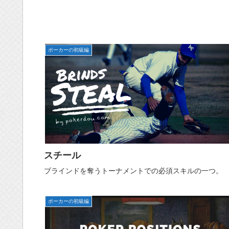
ポーカーの初級編
スチール
ブラインドを奪うトーナメントでの必須スキルの一つ。
ポーカーの初級編