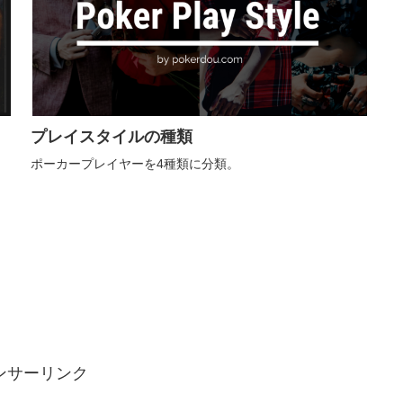
プレイスタイルの種類
ポーカープレイヤーを4種類に分類。
ンサーリンク