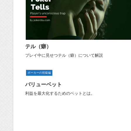
テル（癖）
プレイ中に見せつテル（癖）について解説
ポーカーの初級編
バリューベット
利益を最大化するためのベットとは。