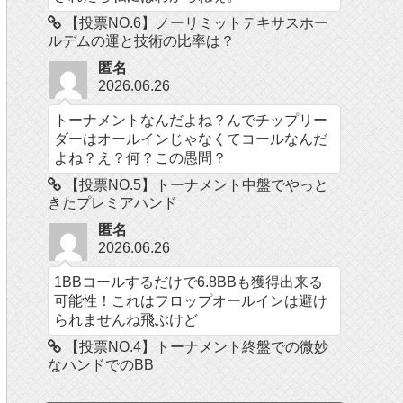
【投票NO.6】ノーリミットテキサスホー
ルデムの運と技術の比率は？
匿名
2026.06.26
トーナメントなんだよね？んでチップリー
ダーはオールインじゃなくてコールなんだ
よね？え？何？この愚問？
【投票NO.5】トーナメント中盤でやっと
きたプレミアハンド
匿名
2026.06.26
1BBコールするだけで6.8BBも獲得出来る
可能性！これはフロップオールインは避け
られませんね飛ぶけど
【投票NO.4】トーナメント終盤での微妙
なハンドでのBB