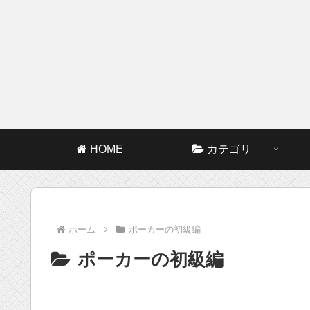
HOME
カテゴリ
ホーム
ポーカーの初級編
ポーカーの初級編