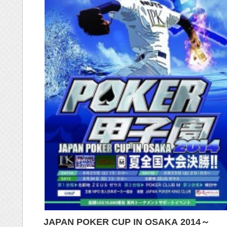
JAPAN POKER CUP IN OSAKA 2014～