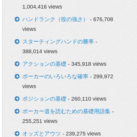
1,004,416 views
ハンドランク（役の強さ）
- 676,708
views
スターティングハンドの勝率
-
388,014 views
アクションの基礎
- 345,918 views
ポーカーのいろいろな確率
- 299,972
views
ポジションの基礎
- 260,110 views
ポーカー道を読むための基礎用語集
-
255,251 views
オッズとアウツ
- 239,275 views