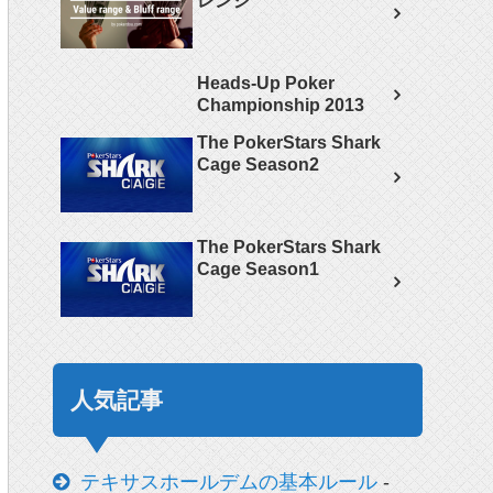
レンジ
Heads-Up Poker
Championship 2013
The PokerStars Shark
Cage Season2
The PokerStars Shark
Cage Season1
人気記事
テキサスホールデムの基本ルール
-