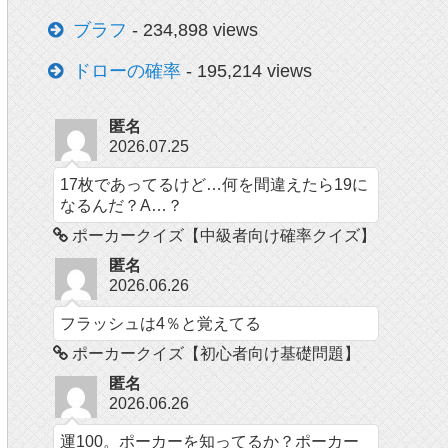
ブラフ
- 234,898 views
ドローの確率
- 195,214 views
匿名
2026.07.25
17枚であってるけど…何を間違えたら19に
なるんだ？A…？
ポーカークイズ【中級者向け確率クイズ】
匿名
2026.06.26
フラッシュは4％と覚えてる
ポーカークイズ【初心者向け基礎問題】
匿名
2026.06.26
運100。ポーカーを知ってるか？ポーカー