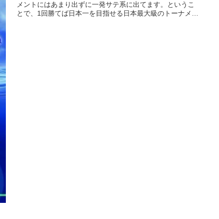
メントにはあまり出ずに一発サテ系に出てます。というこ
とで、1回勝てば日本一を目指せる日本最大級のトーナメン
ト、JAPANOPEN POK...