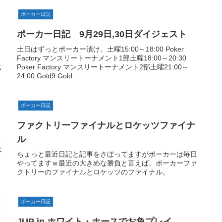
ポーカー日記
ポーカー日記 9月29日,30日ダイジェスト
土日はずっとポーカー漬け。土曜15:00～18:00 Poker
Factory マンスリートーナメント1部土曜18:00～20:30
成
Poker Factory マンスリートーナメント2部土曜21:00～
24:00 Gold9 Gold ...
ポーカー日記
ファクトリーファイナルとロケッツファイナ
ル
て
ほ
ちょっと最近日記と記事をさぼってますがポーカーは毎日
やってますｗ最近の大きめな勝負と言えば、ポーカーファ
クトリーのファイナルとロケッツのファイナル。
ポーカー日記
JUP in ホワイト・ホースでお魚プレイ