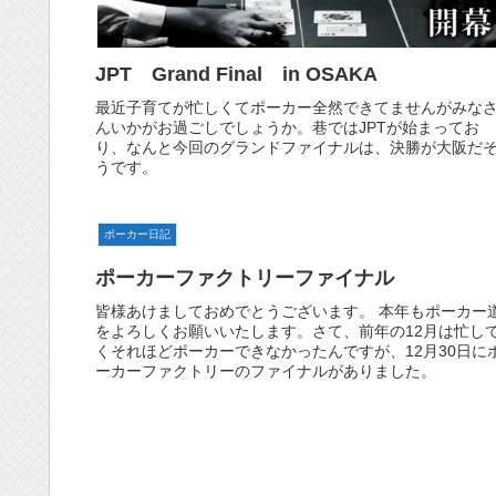
JPT Grand Final in OSAKA
最近子育てが忙しくてポーカー全然できてませんがみな
んいかがお過ごしでしょうか。巷ではJPTが始まってお
り、なんと今回のグランドファイナルは、決勝が大阪だ
うです。
ポーカー日記
ポーカーファクトリーファイナル
皆様あけましておめでとうございます。 本年もポーカー
をよろしくお願いいたします。さて、前年の12月は忙し
くそれほどポーカーできなかったんですが、12月30日に
ーカーファクトリーのファイナルがありました。