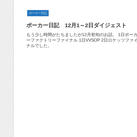
ポーカー日記
ポーカー日記 12月1～2日ダイジェスト
もう少し時間がたちましたが12月初旬のお話。 1日ポー
ーファクトリーファイナル 1日VVSOP 2日ロケッツファ
ナルでした。