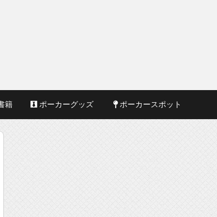
書籍
ポーカーグッズ
ポーカースポット