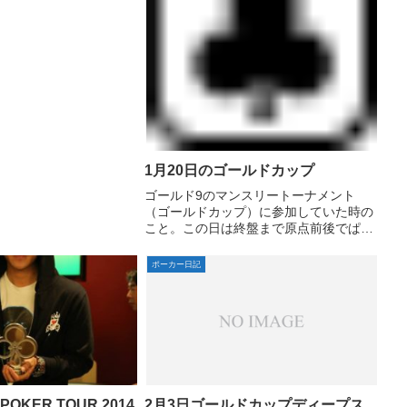
通になっちゃってます。
いポーカーネームの人多
うことでポーカ...
1月20日のゴールドカップ
ゴールド9のマンスリートーナメント
（ゴールドカップ）に参加していた時の
こと。この日は終盤まで原点前後でぱっ
としていなかったけど残り9人のファイ
ナルテーブルでAJoでオールインしてビ
ポーカー日記
ッグスタックにQ6oでコールしてもらっ
てフロップにQJ落ちる...
POKER TOUR 2014
2月3日ゴールドカップディープス