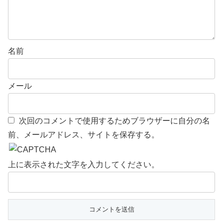
名前
メール
次回のコメントで使用するためブラウザーに自分の名
前、メールアドレス、サイトを保存する。
上に表示された文字を入力してください。