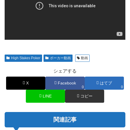
High Stakes Poker
ポーカー動画
動画
シェアする
X
Facebook
はてブ
0
0
LINE
コピー
関連記事