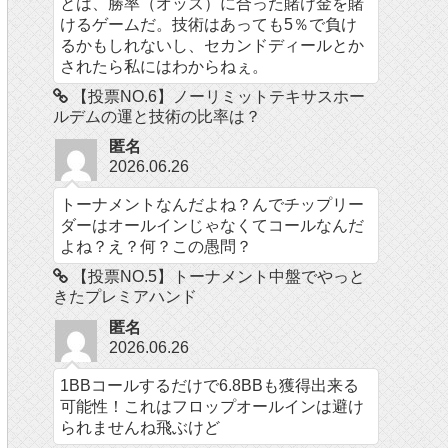
とは、勝率（オッズ）に合った賭け金を賭
けるゲームだ。技術はあっても5％で負け
るかもしれないし、セカンドディールとか
されたら私にはわからねぇ。
【投票NO.6】ノーリミットテキサスホー
ルデムの運と技術の比率は？
匿名
2026.06.26
トーナメントなんだよね？んでチップリー
ダーはオールインじゃなくてコールなんだ
よね？え？何？この愚問？
【投票NO.5】トーナメント中盤でやっと
きたプレミアハンド
匿名
2026.06.26
1BBコールするだけで6.8BBも獲得出来る
可能性！これはフロップオールインは避け
られませんね飛ぶけど