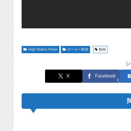
High Stakes Poker
ポーカー動画
動画
シ
X
Facebook
0