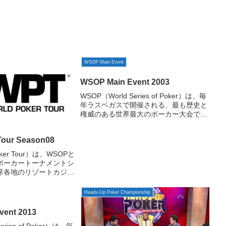
最も大きなトーナメント
ハイステークスキャッシュゲームです。
ントとして開催される
WSOP Main Event
WSOP Main Event 2003
WSOP（World Series of Poker）は、毎
年ラスベガスで開催される、最も歴史と
権威のある世界最大のポーカー大会で
す。様々な種類のトーナメントが開催さ
れ、その中でも最も大きなトーナメント
Tour Season08
が、メインイベントとして開催される
「W...
oker Tour）は、WSOPと
ポーカートーナメントシ
界各地のリゾートカジノ
が行われ、最後はラスベ
オンシップが行われま
Heads-Up Poker Championship
参加するプロは、世界を
vent 2013