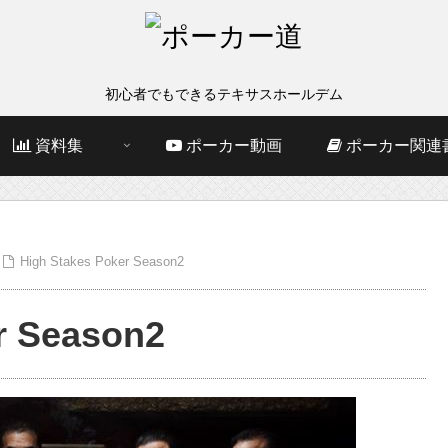
初心者でもできるテキサスホールデム
資料集
ポーカー動画
ポーカー関連
High Stakes Poker Season2
r Season2