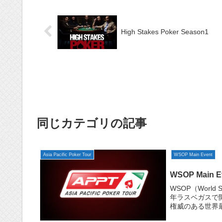
High Stakes Poker Season1
同じカテゴリの記事
Asia Pacific Poker Tour
WSOP Main Event
WSOP Main E
WSOP（World S
年ラスベガスで
権威のある世界
す。様々な種類