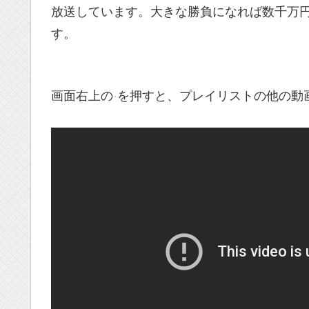
放送しています。大きな勝負になれば数千万
す。
画面右上の
を押すと、プレイリストの他の動