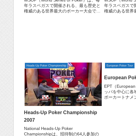
WSOP（World Series of Poker）は、毎
WSOP（World S
年ラスベガスで開催される、最も歴史と
年ラスベガスで
権威のある世界最大のポーカー大会で
権威のある世界
す。様々な種類のトーナメントが開催さ
す。様々な種類
れ、その中でも最も大きなトーナメント
れ、その中でも
が、メインイベントとして開催される
が、メインイベ
「W...
「W...
Heads-Up Poker Championship
European Poker Tour
European Pok
EPT（Europea
ッパを中心に各
ポーカートナメ
ンドファイナル
カルロで行われ
Heads-Up Poker Championship
7ではマドリード
と...
2007
National Heads-Up Poker
Championshipは、招待制の64人参加の