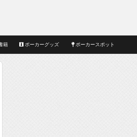
書籍
ポーカーグッズ
ポーカースポット