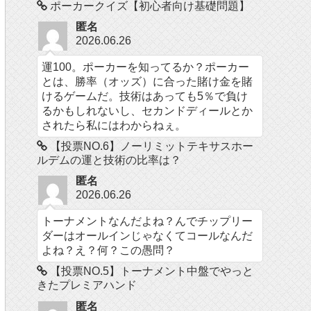
ポーカークイズ【初心者向け基礎問題】
匿名
2026.06.26
運100。ポーカーを知ってるか？ポーカー
とは、勝率（オッズ）に合った賭け金を賭
けるゲームだ。技術はあっても5％で負け
るかもしれないし、セカンドディールとか
されたら私にはわからねぇ。
【投票NO.6】ノーリミットテキサスホー
ルデムの運と技術の比率は？
匿名
2026.06.26
トーナメントなんだよね？んでチップリー
ダーはオールインじゃなくてコールなんだ
よね？え？何？この愚問？
【投票NO.5】トーナメント中盤でやっと
きたプレミアハンド
匿名