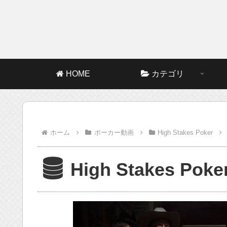
HOME
カテゴリ
ホーム
ポーカー動画
High Stakes Poker
High Stakes Poke