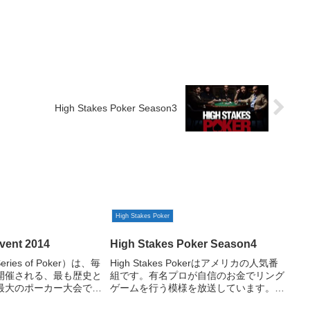
High Stakes Poker Season3
High Stakes Poker
vent 2014
High Stakes Poker Season4
eries of Poker）は、毎
High Stakes Pokerはアメリカの人気番
開催される、最も歴史と
組です。有名プロが自信のお金でリング
最大のポーカー大会で
ゲームを行う模様を放送しています。大
のトーナメントが開催さ
きな勝負になれば数千万円が飛び交う超