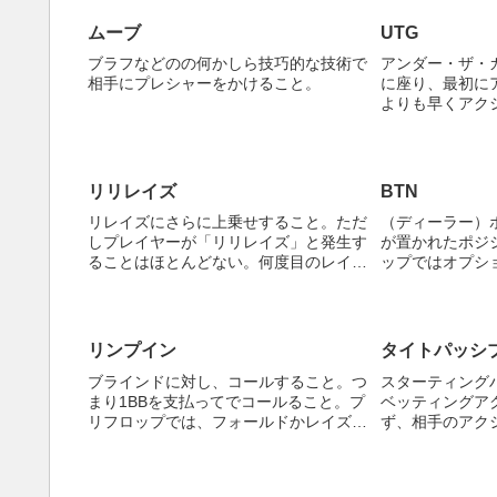
ムーブ
UTG
ブラフなどのの何かしら技巧的な技術で
アンダー・ザ・
相手にプレシャーをかけること。
に座り、最初に
よりも早くアク
ないので、銃口
険なポジション
リリレイズ
BTN
リレイズにさらに上乗せすること。ただ
（ディーラー）
しプレイヤーが「リリレイズ」と発生す
が置かれたポジ
ることはほとんどない。何度目のレイズ
ップではオプシ
であろうと、発生は「レイズ」が一般的
BBが最後のア
である。
ップ以降最後に
最も有利なポジ
リンプイン
タイトパッシ
ブラインドに対し、コールすること。つ
スターティング
まり1BBを支払ってでコールること。プ
ベッティングア
リフロップでは、フォールドかレイズを
ず、相手のアク
すべきであるという考え方が存在するた
スタイル。
め、リンプインするというのは、それだ
けで手が強くないことを意味する（場合