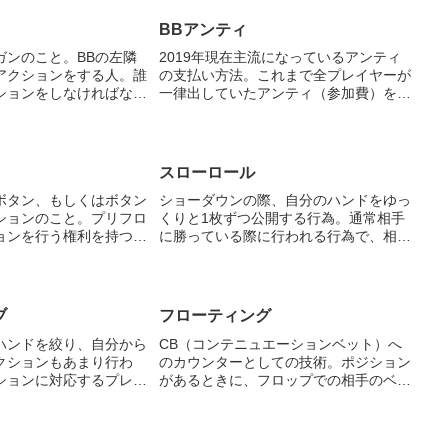
BBアンティ
ガンのこと。BBの左隣
2019年現在主流になっているアンティ
アクションをする人。誰
の支払い方法。これまで全プレイヤーが
ションをしなければなら
一律出していたアンティ（参加費）を、
を向けられているほど危
BBがまとめて支払う方法。SB+BB+アン
という意味。
ティ×人数だったものが、SB+BB+アン
ティ（BBと同額）となる。ストラクチ
ャーとしては...
スローロール
ボタン、もしくはボタン
ショーダウンの際、自分のハンドをゆっ
ションのこと。プリフロ
くりと1枚ずつ公開する行為。通常相手
ョンを行う権利を持つ
に勝っている際に行われる行為で、相手
クションとなるが、フロ
をイライラさせる。
アクションできるため、
ションである。
ブ
フローティング
ハンドを絞り、自分から
CB（コンテニュエーションベット）へ
クションもあまり行わ
のカウンターとしての技術。ポジション
ションに対応するプレイ
があるときに、フロップでの相手のベッ
トをCBだと読んでコールし、ターンで
相手がチェックをしてきたら、ベットし
て相手を降ろす。