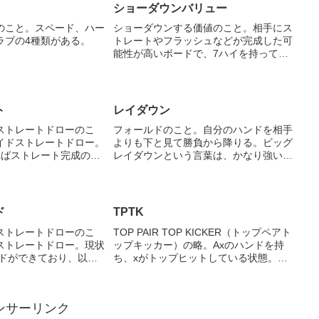
ショーダウンバリュー
のこと。スペード、ハー
ショーダウンする価値のこと。相手にス
ラブの4種類がある。
トレートやフラッシュなどが完成した可
能性が高いボードで、7ハイを持ってい
てもショーダウンする価値はない（必ず
負けているから）。しかし2ペアやトッ
プヒットは勝っている可能性がそれなり
にあるのでショーダウンす...
ト
レイダウン
ストレートドローのこ
フォールドのこと。自分のハンドを相手
イドストレートドロー。
よりも下と見て勝負から降りる。ビッグ
ればストレート完成の状
レイダウンという言葉は、かなり強いハ
う状態があり、Tが引けれ
ンドをできているにもかかわらず、相手
成となる状態など。
はそれよりも強いと判断してフォールド
する際などに使われる。
ド
TPTK
ストレートドローのこ
TOP PAIR TOP KICKER（トップペアト
ストレートドロー。現状
ップキッカー）の略。Axのハンドを持
ンドができており、以降
ち、xがトップヒットしている状態。つ
か7が落ちればストレート
まり現状最強のワンペアとなる。ただ
態。フロップ時点で、リ
し、上のポケットペアを誰かが持ってい
レートが完成する確率は
ると負けるので注意が必要。
ンサーリンク
6...