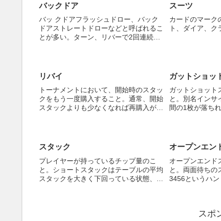
が多い）。ただし、リン...
バックドア
スーツ
バッ クドアフラッシュドロー、バック
カードのマーク
ドアストレートドローなどと呼ばれるこ
ト、ダイア、ク
とが多い。ターン、リバーで2回連続し
て欲しいカードが落ちれば役が完成する
状態のこと。ハンドAhKh、ボード
7cTd4h、この場合、ターンとリバーで
両方ハートが落ちれば、...
リバイ
ガットショッ
トーナメントにおいて、開始時のスタッ
ガットショット
クをもう一度購入すること。通常、開始
と。別名インサ
スタックよりも少なくなれば再購入がで
間の1枚が落ち
きるようになる。ただし、リバイが可能
態。789Jとい
な制限時間（ラウンド）が設定されてお
ばストレート完
り、トーナメント序盤でしか行えない。
例えば1000円出して5...
スタック
オープンエン
プレイヤーが持っているチップ量のこ
オープンエンド
と。ショートスタックはテーブルの平均
と。両面待ちの
スタックを大きく下回っている状態、ビ
3456というハ
ッグスタックはテーブルの平均スタック
のラウンドで2
を大きく上回っている状態を意味する。
完成、という状
ディープスタックはトーナメントの際に
バーまでにスト
スポ
使われる言葉で、通常より多...
32%、ターンなら1