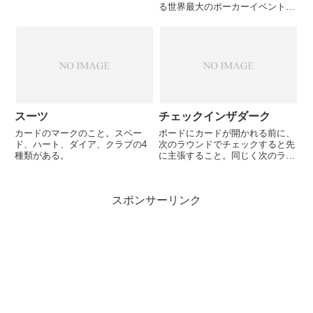
る世界最大のポーカーイベント。
いくつものトーナメントが開催さ
れ、最高優勝賞金は14億円に達
し、個人がプレイするスポーツの
中では最高額となっている。
スーツ
チェックインザダーク
カードのマークのこと。スペー
ボードにカードが開かれる前に、
ド、ハート、ダイア、クラブの4
次のラウンドでチェックすると先
種類がある。
に主張すること。同じく次のラウ
ンドで必ずベットすると主張する
ことを、ベットインザダークと言
う。
スポンサーリンク