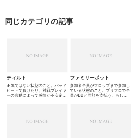
同じカテゴリの記事
ティルト
ファミリーポット
正気ではない状態のこと。バッド
参加者全員がフロップまで参加し
ビートで負けたり、対戦プレイヤ
ている状態のこと。プリフロで全
ーの言動によって感情が不安定に
員がBBと同額を支払う、もしく
なり、ミスを犯しやすくなってい
は誰かがレイズした場合に全員が
る状態のことを指す。
コール、もしくはリレイズした場
合でも全員がコール、という状
況。レイズやリレイズが入ると、
高い確率で何名かはフォールドす
る...