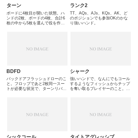
ターン
ランク2
ボードに4枚目が開いた状態。ハ
TT、AQs、AJs、KQs、AK、ど
ンドの2枚、ボードの4枚、合計6
のポジションでも参加OKのかな
枚の中から5枚を選んで役を作る
り強いハンド。
ことになる。
BDFD
シャーク
バックドアフラッシュドローのこ
強いハンドで、なんにでもコール
と。フロップであと2枚同一スー
するようなフィッシュからチップ
トが必要な状況で、ターンリバー
を奪い取るプレイヤーのこと。一
でそのスートが落ちてフラッシュ
般的にタイトアグレッシブなプレ
ができる状況。つまりリバーで完
イスタイルである。
成させるしかないフラッシュのこ
と。
シックコール
タイトアグレッシブ