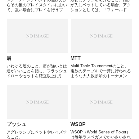
らその後のプレイスタイルにおい
が先にベットしている場合、アク
て、強い場合にプレイを行うプレ
ションとしては、「フォールド」
イスタイルのこと。いわゆる財布
「コール」「レイズ」のどれかに
の紐が硬い人である。
なる。一般的に強気のアクション
と捉えられる。
肩
MTT
いわゆる運のこと。肩が強いとは
Multi Table Tournamentのこと。
運がいいことを指し、フラッシュ
複数のテーブルで一斉に行われる
ドローやセットを確立以上に引い
ような大人数参加のトーナメント
た場合などに使われる。逆に圧倒
のこと。1台のテーブルで行われ
的に有利な状況から相手にドロー
るトーナメントはSTT（Single
を引かれて捲くられた場合に、肩
Table Tournament）という。
が弱い、という使われ方をする。
プッシュ
WSOP
アグレッシブにベットやレイズす
WSOP（World Series of Poker）
ること。
は毎年ラスベガスでかいさいされ