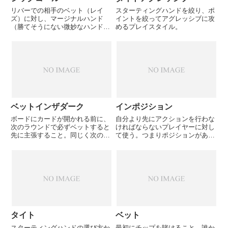
リバーでの相手のベット（レイ
スターティングハンドを絞り、ポ
ズ）に対し、マージナルハンド
イントを絞ってアグレッシブに攻
（勝てそうにない微妙なハンド）
めるプレイスタイル。
でコールすること。タフコールと
もいう。相手のハンドを的確に予
測し、ブラフを見破れる自信があ
る人が行う。やぶれかぶれのバッ
ドコールとは結果的には紙一重。
ベットインザダーク
インポジション
ボードにカードが開かれる前に、
自分より先にアクションを行わな
次のラウンドで必ずベットすると
ければならないプレイヤーに対し
先に主張すること。同じく次のラ
て使う。つまりポジションがある
ウンドで必ずチェックすると主張
（あいてよりも良い）状態を指
することを、チェックインザダー
す。BTNは全てのプレイヤーに対
クと言う。
してインポジションとなる。逆に
自分より後にアクションを行うプ
レイヤーがいる場合、そのプレ
イ...
タイト
ベット
スターティングハンドの選び方か
最初にチップを賭けること。誰か