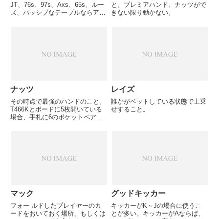
JT、76s、97s、Axs、65s、ルー
と。プレミアハンド、ナッツがで
ズ、パッシブなテーブルならアー
きない限り動かない。
リーポジションで参加OK、ミド
ルポジション、レイトポジション
なら参加OK。
ナッツ
レイズ
その時点で最強のハンドのこと。
誰かがベットしている状態で上乗
T466Kとボードに5枚開いている
せすること。
場合、手札に6のポケットペアが
あればクワッズ完成でナッツとな
る。ナッツは負ける可能性が0な
ので、最も相手からチップを引き
出せるベットをするべきである。
ナッツの次に強いハンドをセ...
マック
グッドキッカー
フォー ルドしたプレイヤーのカ
キッカーがK～Jの場合に使うこ
ードをおいておく場所、もしくは
とが多い。キッカーがAならば、