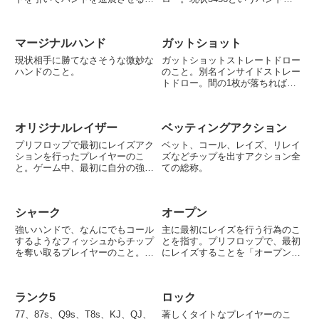
と。ハンド9T、ボード8A4、この
できており、以降のラウンドで2
場合、ターンとリバーで6と7、
か7が落ちればストレート完成、
もしくはJとQが連続して落ちれ
という状態。フロップ時点で、リ
マージナルハンド
ガットショット
ばストレートになるため、「ラン
バーまでにストレートが完成する
ナーランナーでストレート完...
確率は32%、ターンなら16...
現状相手に勝てなさそうな微妙な
ガットショットストレートドロー
ハンドのこと。
のこと。別名インサイドストレー
トドロー。間の1枚が落ちればス
トレート完成の状態。789Jとい
う状態があり、Tが引ければスト
レート完成となる状態など。
オリジナルレイザー
ベッティングアクション
プリフロップで最初にレイズアク
ベット、コール、レイズ、リレイ
ションを行ったプレイヤーのこ
ズなどチップを出すアクション全
と。ゲーム中、最初に自分の強さ
ての総称。
を主張したことになるため、それ
が軸となり後のプレイが進む場合
が多い。
シャーク
オープン
強いハンドで、なんにでもコール
主に最初にレイズを行う行為のこ
するようなフィッシュからチップ
とを指す。プリフロップで、最初
を奪い取るプレイヤーのこと。一
にレイズすることを「オープンす
般的にタイトアグレッシブなプレ
る」と言う。
イスタイルである。
ランク5
ロック
77、87s、Q9s、T8s、KJ、QJ、
著しくタイトなプレイヤーのこ