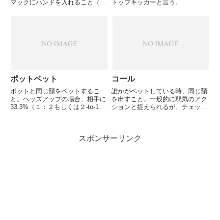
マックにハンドを入れること（フ
トップキッカーと言う。
ォールド）を指す。相手のベット
に対して降りる場合は「フォール
ド」 というが、自分が最初のア
クションの時や、相手がチェック
したにもかかわらず降りる場合
「...
ポットベット
コール
ポットと同じ額をベットするこ
誰かがベットしている時、同じ額
と。ヘッズアップの場合、相手に
を出すこと。一般的に弱気のアク
33.3%（１：２もしくは２-to-1）
ションと捉えられるが、チェック
のオッズを与えることになり、弱
よりは強気である。
いドローの場合大抵降ろすことが
できる。
スポンサーリンク