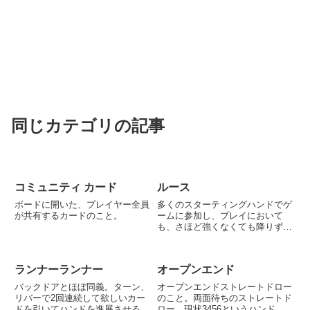
同じカテゴリの記事
コミュニティ カード
ルース
ボードに開いた、プレイヤー全員
多くのスターティングハンドでゲ
が共有するカードのこと。
ームに参加し、プレイにおいて
も、さほど強くなくても降りずに
プレイを続けるプレイヤーのこ
と。いわゆる財布の紐が緩い人で
ある。ルーズであることは必ずし
ランナーランナー
オープンエンド
も悪いことではない。
バックドアとほぼ同義。ターン、
オープンエンドストレートドロー
リバーで2回連続して欲しいカー
のこと。両面待ちのストレートド
ドを引いてハンドを進展させるこ
ロー。現状3456というハンドが