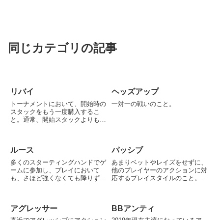
同じカテゴリの記事
リバイ
ヘッズアップ
トーナメントにおいて、開始時の
一対一の戦いのこと。
スタックをもう一度購入するこ
と。通常、開始スタックよりも少
なくなれば再購入ができるように
なる。ただし、リバイが可能な制
限時間（ラウンド）が設定されて
ルース
パッシブ
おり、トーナメント序盤でしか行
えない。例えば1000円出して5...
多くのスターティングハンドでゲ
あまりベットやレイズをせずに、
ームに参加し、プレイにおいて
他のプレイヤーのアクションに対
も、さほど強くなくても降りずに
応するプレイスタイルのこと。消
プレイを続けるプレイヤーのこ
極的なプレイとも言える。タイト
と。いわゆる財布の紐が緩い人で
とは別の意味なので注意が必要。
ある。ルーズであることは必ずし
アグレッサー
BBアンティ
も悪いことではない。