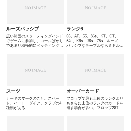
ッズが良いためにコールするのが
正解となる状況のことである。例
え...
ルーズパッシブ
ランク6
広い範囲のスターティングハンド
66、AT、55、86s、KT、QT、
でゲームに参加し、コールばかり
54s、K9s、J8s、75s、ルーズ、
であまり積極的にベッティングア
パッシブなテーブルならミドルポ
クションを行わないプレイスタイ
ジションで参加OK、レイトポジ
ル。
ションなら参加OK。
スーツ
オーバーカード
カードのマークのこと。スペー
フロップで最も上位のランクより
ド、ハート、ダイア、クラブの4
もさらに上位のランクのカードを
種類がある。
指す場合が多い。フロップ28T、
ハンドがAQなら2枚の「オーバー
カード」を持っていることにな
り、A7なら 1枚の「オーバーカ
ード」を持っていることになる。