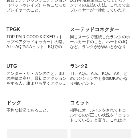
直近でアグレッシブにアクション
2019年現在主流になっているア
（ベットやレイズ）をおこなった
ンティの支払い方法。これまで全
プレイヤーのこと。
プレイヤーが一律出していたアン
ティ（参加費）を、BBがまとめ
て支払う方法。SB+BB+アンティ
×人数だったものが、SB+BB+ア
TPGK
スーテッドコネクター
ンティ（BBと同額）となる。ス
トラクチャーとしては...
TOP PAIR GOOD KICKER（ト
同じスーツで連続したランクのホ
ップペアグッドキッカー）の略。
ールカードのこと。ハートのJQ
AT～AQでのAヒット、KQでのQ
など。ランクがが高いとかなり強
ヒットやKヒット、JKでのJヒッ
いスターティングハンドとなる。
トやLヒットなど。ヒットしたカ
ストレートとフラッシュのどちら
ードがボードで最も高いランクで
にもなりやすい。9Tのスー テッ
UTG
ランク2
あればトップヒットとなり、キッ
ドコネクターなどは、5ポケット
カーは最強...
ペアよりもプリフロの段階では...
アンダー・ザ・ガンのこと。BB
TT、AQs、AJs、KQs、AK、ど
の左隣に座り、最初にアクション
のポジションでも参加OKのかな
をする人。誰よりも早くアクショ
り強いハンド。
ンをしなければならないので、銃
口を向けられているほど危険なポ
ジションという意味。
ドッグ
コミット
不利な状況であること。
相手にオールインをされてもコー
ルするのが正しい状況を「コミッ
トしている」と言う。これはそれ
までに自分がポットに大量にチッ
プを投資しているので降りれな
い、という意味ではない。単にオ