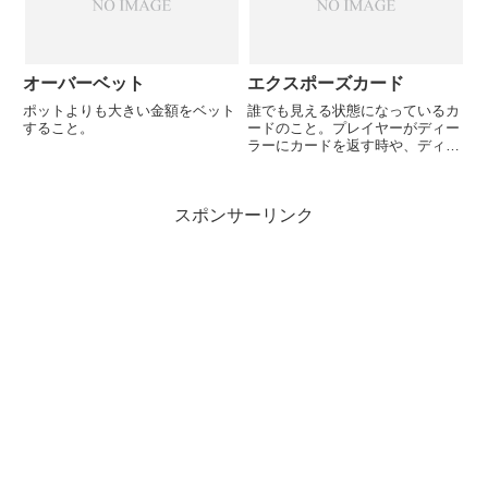
「ワンオーバー」は1枚だけ...
オーバーベット
エクスポーズカード
ポットよりも大きい金額をベット
誰でも見える状態になっているカ
すること。
ードのこと。プレイヤーがディー
ラーにカードを返す時や、ディー
ラーがプレイヤーにカードを配る
際に表を向いてしまった場合な
ど。スタッドゲームでオープンで
スポンサーリンク
配られるカードもエクスポーズカ
ードと言う。