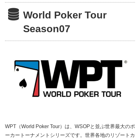
World Poker Tour
Season07
WPT（World Poker Tour）は、WSOPと並ぶ世界最大のポ
ーカートーナメントシリーズです。世界各地のリゾートカ