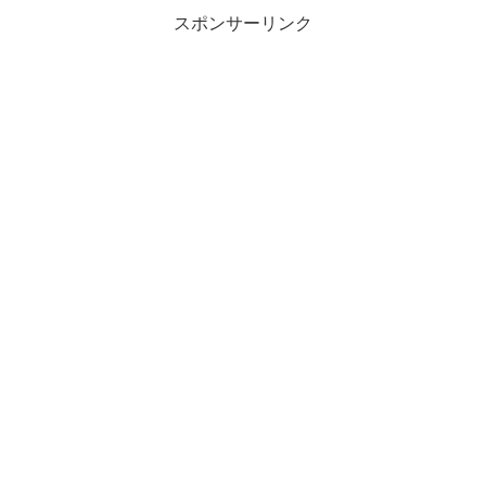
で、ブラインドSB400（約4万
スポンサーリンク
円）-BB800（約8万円）ドル、...