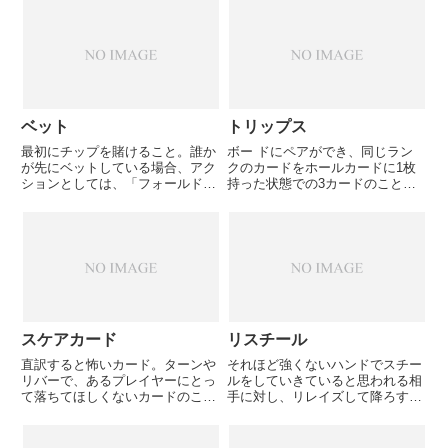
りのカード（345）が少ないので
コネク ターと言ってもそれほど
強くない。コネクターとして最大
限威力を発揮するには45～...
ベット
トリップス
最初にチップを賭けること。誰か
ボー ドにペアができ、同じラン
が先にベットしている場合、アク
クのカードをホールカードに1枚
ションとしては、「フォールド」
持った状態での3カードのこと。
「コール」「レイズ」のどれかに
他に同じ数字のカードを持ったプ
なる。一般的に強気のアクション
レイヤーがいる場合、キッカー勝
と捉えられる。
負とな り、どちらかが大きな損
失を被ることが多々ある。例え
ば、あなた78、ボード773、相...
スケアカード
リスチール
直訳すると怖いカード。ターンや
それほど強くないハンドでスチー
リバーで、あるプレイヤーにとっ
ルをしていきていると思われる相
て落ちてほしくないカードのこ
手に対し、リレイズして降ろすこ
と。ボードQ82、ハンドQKのト
と。このとき自分のハンドが強い
ップペアの状態で、ターンでAが
か弱いかは関係ない。（もちろん
落ちると、これはスケアカードと
強いほうがしやすい）スチールを