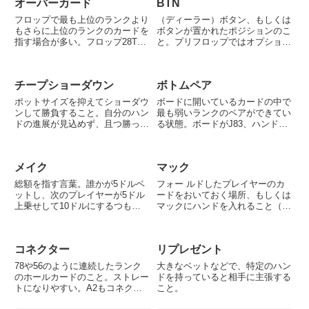
オーバーカード
BTN
フロップで最も上位のランクより
（ディーラー）ボタン、もしくは
もさらに上位のランクのカードを
ボタンが置かれたポジションのこ
指す場合が多い。フロップ28T、
と。プリフロップではオプション
ハンドがAQなら2枚の「オーバー
を行う権利を持つBBが最後のア
カード」を持っていることにな
クションとなるが、フロップ以降
り、A7なら 1枚の「オーバーカ
最後にアクションできるため、最
チープショーダウン
ボトムペア
ード」を持っていることになる。
も有利なポジションである。
「ワンオーバー」は1枚だけ...
ポットサイズを抑えてショーダウ
ボードに開いているカードの中で
ンして勝負すること。自分のハン
最も弱いランクのペアができてい
ドの進展が見込めず、且つ勝って
る状態。ボードがJ83、ハンド43
いる可能性もそれなりにある場合
であれば、ボードで最も弱いラン
に行なう。大きなリスクを取らな
クの3のワンペアができているた
いようにするプレイ。
め、ボトムペアとなる。
メイク
マック
総額を指す言葉。誰かが5ドルベ
フォー ルドしたプレイヤーのカ
ットし、次のプレイヤーが5ドル
ードをおいておく場所、もしくは
上乗せして10ドルにするつもり
マックにハンドを入れること（フ
で「レイズ10ドル」と発声する
ォールド）を指す。相手のベット
と、厳密には5ドルに対して10ド
に対して降りる場合は「フォール
ルを上乗せ、つまり総額15ドル
ド」 というが、自分が最初のア
コネクター
リプレゼント
にするという意味になり、厳格な
クションの時や、相手がチェック
お店では15ドル出すことを要...
したにもかかわらず降りる場合
78や56のように連続したランク
大きなベットなどで、特定のハン
「...
のホールカードのこと。ストレー
ドを持っていると相手に主張する
トになりやすい。A2もコネクタ
こと。
ーだが、ストレートになりえる残