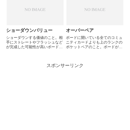
なる。それまでQのトップペアだ
しようとしたプレイヤーが本当に
ったのが、Aが落ちたことで、
ハンドが弱い場合降ろすことが
A...
で...
ショーダウンバリュー
オーバーペア
ショーダウンする価値のこと。相
ボードに開いている全てのコミュ
手にストレートやフラッシュなど
ニティカードよりも上のランクの
が完成した可能性が高いボード
ポケットペアのこと。ボードが
で、7ハイを持っていてもショー
38Tで、ホールカードがJのポケ
ダウンする価値はない（必ず負け
ットペアの場合、オーバーペアと
ているから）。しかし2ペアやト
なる。ただしターンでKが落ちれ
スポンサーリンク
ップヒットは勝っている可能性が
ば、オーバーペアではなくなる。
それなりにあるのでショーダウン
す...