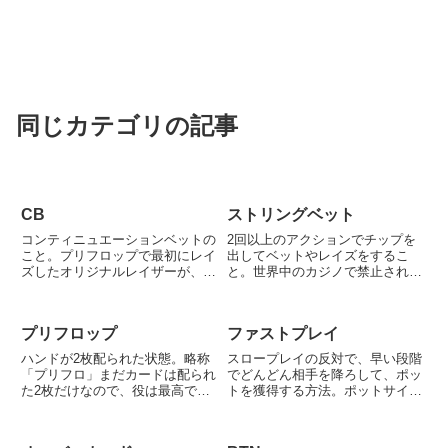
同じカテゴリの記事
CB
ストリングベット
コンティニュエーションベットの
2回以上のアクションでチップを
こと。プリフロップで最初にレイ
出してベットやレイズをするこ
ズしたオリジナルレイザーが、フ
と。世界中のカジノで禁止されて
ロップでヒットしていなくても、
いる。これが許されると、少しづ
引き続き強気のベットを継続する
つチップを出し、相手プレイ ヤ
こと。
ーの顔色をうかがって額を決めた
プリフロップ
ファストプレイ
りできてしまう。まれにチップを
投げる動作のミスや、無意識でし
ハンドが2枚配られた状態。略称
スロープレイの反対で、早い段階
て...
「プリフロ」まだカードは配られ
でどんどん相手を降ろして、ポッ
た2枚だけなので、役は最高でも
トを獲得する方法。ポットサイズ
ワンペアとなる。例えばKが2枚
は大きくならないが、大きな事故
配られたら、Kのワンペアが確定
にもなりにくい堅実な方法とも言
したということになる。
える。