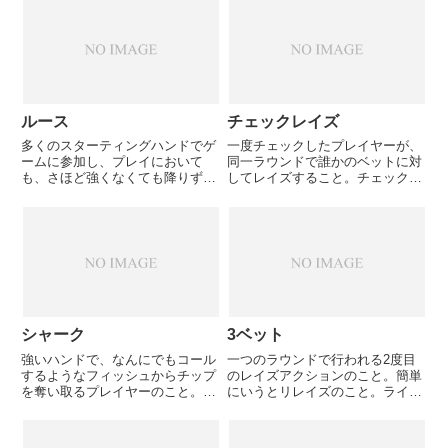
にもなりやすい。9Tのスー テッ
これで「こいつはこんな手で勝負
ドコネクターなどは、5ポケット
するのか」と印象付けることがで
ペアよりもプリフロの段階では...
き、本当に強い手のときに降ろ
さ...
ルース
チェックレイズ
多くのスターティングハンドでゲ
一度チェックしたプレイヤーが、
ームに参加し、プレイにおいて
同一ラウンドで誰かのベットに対
も、さほど強くなくても降りずに
してレイズすること。チェックと
プレイを続けるプレイヤーのこ
いう弱気のアクションをしておい
と。いわゆる財布の紐が緩い人で
て、誰かのベットに上乗せすると
ある。ルーズであることは必ずし
いうのは、罠にかけたことにな
も悪いことではない。
り、相当強いという主張になる。
先にベットすると降りられそうな
場...
シャーク
3ベット
強いハンドで、なんにでもコール
一つのラウンドで行われる2度目
するようなフィッシュからチップ
のレイズアクションのこと。簡単
を奪い取るプレイヤーのこと。一
にいうとリレイズのこと。ライト
般的にタイトアグレッシブなプレ
3ベットは、弱いハンドで「軽
イスタイルである。
く」リレイズすることで、主にプ
リフロップで行われる。弱いハン