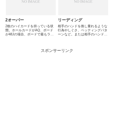
えないのでかなり有利な上に、他
の...
2オーバー
リーディング
2枚のハイカードを持っている状
相手のハンドを推し量れるような
態。ホールカードがAQ、ボード
行為やしぐさ、ベッティングパタ
が48Jの場合、ボードで最もラン
ーンなど。または相手のハンドを
クが高いJよりも上のランクの2
推測する行為そのものを指す。
枚を持っているので、2オーバー
と言える。
スポンサーリンク