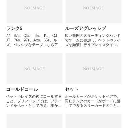
ドでスチールをしていると思われ
る相手に、リレイズして降ろして
し...
ランク5
ルーズアグレッシブ
77、87s、Q9s、T8s、KJ、QJ、
広い範囲のスターティングハンド
JT、76s、97s、Axs、65s、ルー
でゲームに参加し、ベットやレイ
ズ、パッシブなテーブルならアー
ズを頻繁に行うプレイスタイル。
リーポジションで参加OK、ミド
ルポジション、レイトポジション
なら参加OK。
コールドコール
セット
ベット⇒レイズの後にコールする
ホールカードがポケットペアで、
こと。プリフロップでは、ブライ
同じランクのカードがボードに落
ンドをベットとして考え、誰かの
ちてできるスリーカードのこと。
レイズにコールするだけでそれは
ハンドが3のポケットで、ボード
コールドコールになります。
に3が1枚落ちた場合など。トリ
ップスは持ち合う可能性が高い
が、セットは持ち合うことはあり