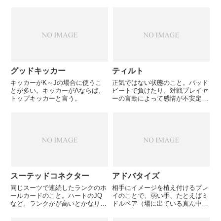
と。このとき自分のハンドが強い
か弱いかは関係ない。（もちろん
強いほうがしやすい）スチールを
しようとしたプレイヤーが本当に
ハンドが弱い場合降ろすことが
で...
グッドキッカー
ティルト
キッカーがK～Jの場合に使うこ
正気ではない状態のこと。バッド
とが多い。キッカーがAならば、
ビートで負けたり、対戦プレイヤ
トップキッカーと言う。
ーの言動によって感情が不安定に
なり、ミスを犯しやすくなってい
る状態のことを指す。
スーテッドコネクター
アドバタイズ
同じスーツで連続したランクのホ
相手にイメージを植え付けるプレ
ールカードのこと。ハートのJQ
イのことで、弱い手、たとえばミ
など。ランクがが高いとかなり強
ドルペア（場に出ている真ん中の
いスターティングハンドとなる。
強さの数字のペア）で勝負をかけ
ストレートとフラッシュのどちら
てショーダウンしてみせること。