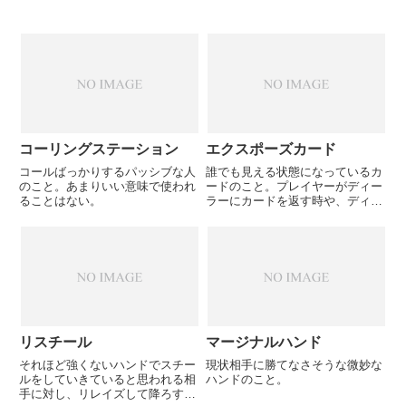
コーリングステーション
エクスポーズカード
コールばっかりするパッシブな人
誰でも見える状態になっているカ
のこと。あまりいい意味で使われ
ードのこと。プレイヤーがディー
ることはない。
ラーにカードを返す時や、ディー
ラーがプレイヤーにカードを配る
際に表を向いてしまった場合な
ど。スタッドゲームでオープンで
配られるカードもエクスポーズカ
ードと言う。
リスチール
マージナルハンド
それほど強くないハンドでスチー
現状相手に勝てなさそうな微妙な
ルをしていきていると思われる相
ハンドのこと。
手に対し、リレイズして降ろすこ