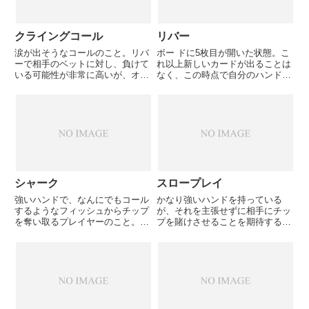
クライングコール
リバー
涙が出そうなコールのこと。リバ
ボー ドに5枚目が開いた状態。こ
ーで相手のベットに対し、負けて
れ以上新しいカードが出ることは
いる可能性が非常に高いが、オッ
なく、この時点で自分のハンドが
ズが良いために降りずにコールす
確定する。ホールカードの2枚、
る場合などに使われる。
ボードの5枚、合計7枚の中から5
枚を選 んでハンドを作ることに
なる。自分の2枚のホールカード
は使わず、ボードの5枚が最...
シャーク
スロープレイ
強いハンドで、なんにでもコール
かなり強いハンドを持っている
するようなフィッシュからチップ
が、それを主張せずに相手にチッ
を奪い取るプレイヤーのこと。一
プを賭けさせることを期待するプ
般的にタイトアグレッシブなプレ
レイ。罠の一種。フロップでセッ
イスタイルである。
トが完成し、相手にフォールドし
てほしくない場合に、 あえてチ
ェックでまわすなど。しかしスロ
ープレイは相手にターン、リバー
と...