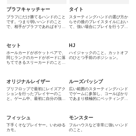
ブラフキャッチャー
タイト
ブラフにだけ勝てるハンドのこと
スターティングハンドの選び方か
です。つまり弱いハンドのこと
らその後のプレイスタイルにおい
で、相手がブラフであればギリギ
て、強い場合にプレイを行うプレ
リ勝てるレベルの強さのハンドの
イスタイルのこと。いわゆる財布
ことを意味します。
の紐が硬い人である。
セット
HJ
ホールカードがポケットペアで、
ハイジャックのこと。カットオフ
同じランクのカードがボードに落
のひとつ手前のポジション。
ちてできるスリーカードのこと。
ハンドが3のポケットで、ボード
に3が1枚落ちた場合など。トリ
ップスは持ち合う可能性が高い
オリジナルレイザー
ルーズパッシブ
が、セットは持ち合うことはあり
えないのでかなり有利な上に、他
プリフロップで最初にレイズアク
広い範囲のスターティングハンド
の...
ションを行ったプレイヤーのこ
でゲームに参加し、コールばかり
と。ゲーム中、最初に自分の強さ
であまり積極的にベッティングア
を主張したことになるため、それ
クションを行わないプレイスタイ
が軸となり後のプレイが進む場合
ル。
が多い。
フィッシュ
モンスター
下手くそなプレイヤー。いわゆる
フルハウスなど非常に強いハンド
カモ。
のこと。