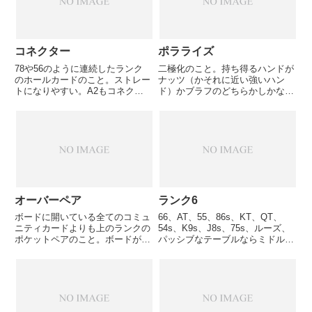
る...
コネクター
ポラライズ
78や56のように連続したランク
二極化のこと。持ち得るハンドが
のホールカードのこと。ストレー
ナッツ（かそれに近い強いハン
トになりやすい。A2もコネクタ
ド）かブラフのどちらかしかない
ーだが、ストレートになりえる残
場合に使われる。例えばリバーで
りのカード（345）が少ないので
オールインした場合、強いハンド
コネク ターと言ってもそれほど
で最大限にバリューを取りにいっ
強くない。コネクターとして最大
ているか、ブラフで降ろしたいか
限威力を発揮するには45～...
のどちらかの場合が多い。（中程
度...
オーバーペア
ランク6
ボードに開いている全てのコミュ
66、AT、55、86s、KT、QT、
ニティカードよりも上のランクの
54s、K9s、J8s、75s、ルーズ、
ポケットペアのこと。ボードが
パッシブなテーブルならミドルポ
38Tで、ホールカードがJのポケ
ジションで参加OK、レイトポジ
ットペアの場合、オーバーペアと
ションなら参加OK。
なる。ただしターンでKが落ちれ
ば、オーバーペアではなくなる。