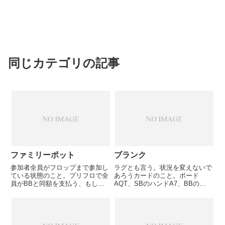
同じカテゴリの記事
ファミリーポット
ブランク
参加者全員がフロップまで参加し
ラグとも言う。状況を変えないで
ている状態のこと。プリフロで全
あろうカードのこと。ボード
員がBBと同額を支払う、もしく
AQT、SBのハンドA7、BBのハ
は誰かがレイズした場合に全員が
ンドJ5、この状態でターンに2が
コール、もしくはリレイズした場
落ちた場合、どちらのハンドも何
合でも全員がコール、という状
も進展していないため、この2は
況。レイズやリレイズが入ると、
ブランクと言える。ただし相手の
高い確率で何名かはフォールドす
ハンドはゲーム中見えないので...