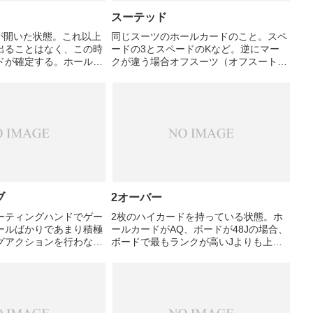
スーテッド
目が開いた状態。これ以上
同じスーツのホールカードのこと。スペ
出ることはなく、この時
ードの3とスペードのKなど。逆にマー
ドが確定する。ホールカ
クが違う場合オフスーツ（オフスート）
ドの5枚、合計7枚の中
という。
んでハンドを作ることにな
のホールカードは使わ
最...
ブ
2オーバー
ーティングハンドでゲー
2枚のハイカードを持っている状態。ホ
ールばかりであまり積極
ールカードがAQ、ボードが48Jの場合、
グアクションを行わない
ボードで最もランクが高いJよりも上の
。
ランクの2枚を持っているので、2オーバ
ーと言える。