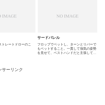
サードバレル
ストレートドローのこ
フロップでベットし、ターンとリバーで
もベットすること。一貫して強気の姿勢
を見せて、ベストハンドだと主張してい
る。しかし、相手にブラフと見抜かれ
る、もしくは相手に相当強いハンドが入
ってる場合、損失が拡大する諸刃の剣で
ンサーリンク
ある。オンラインポーカーで...