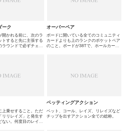
ダーク
オーバーペア
が開かれる前に、次のラ
ボードに開いている全てのコミュニティ
ットすると先に主張する
カードよりも上のランクのポケットペア
のラウンドで必ずチェッ
のこと。ボードが38Tで、ホールカード
ることを、チェックイン
がJのポケットペアの場合、オーバーペ
。
アとなる。ただしターンでKが落ちれ
ば、オーバーペアではなくなる。
ベッティングアクション
に上乗せすること。ただ
ベット、コール、レイズ、リレイズなど
「リリレイズ」と発生す
チップを出すアクション全ての総称。
どない。何度目のレイズ
生は「レイズ」が一般的