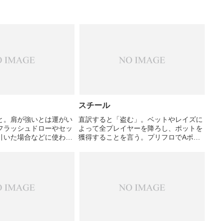
スチール
と。肩が強いとは運がい
直訳すると「盗む」。ベットやレイズに
フラッシュドローやセッ
よって全プレイヤーを降ろし、ポットを
引いた場合などに使われ
獲得することを言う。プリフロでAポケ
に有利な状況から相手に
ットで大きくレイズして全員を下ろした
て捲くられた場合に、肩
としても、素直なプレイでたまたま全員
使われ方をする。
が降りただけなので、スチールとは言え
ない。