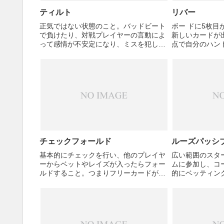
ティルト
リバー
正気ではない状態のこと。バッドビート
ボー ドに5枚
で負けたり、対戦プレイヤーの言動によ
新しいカードが
って感情が不安定になり、ミスを犯しや
点で自分のハン
すくなっている状態のことを指す。
ードの2枚、ボー
から5枚を選 
る。自分の2枚
ず、ボードの5枚が
チェックフォールド
ルーズパッシ
基本的にチェックを行い、他のプレイヤ
広い範囲のスタ
ーからベットやレイズが入ったらフォー
ムに参加し、コ
ルドすること。つまりフリーカードが見
的にベッティン
れるなら見たいけど、これ以上チップを
プレイスタイル
ポットには入れないという方針。