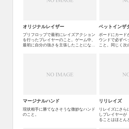
オリジナルレイザー
ベットインザ
プリフロップで最初にレイズアクション
ボードにカード
を行ったプレイヤーのこと。ゲーム中、
ウンドで必ずベ
最初に自分の強さを主張したことになる
こと。同じく次
ため、それが軸となり後のプレイが進む
クすると主張す
場合が多い。
ザダークと言う
マージナルハンド
リリレイズ
現状相手に勝てなさそうな微妙なハンド
リレイズにさら
のこと。
しプレイヤーが
ることはほとん
であろうと、発