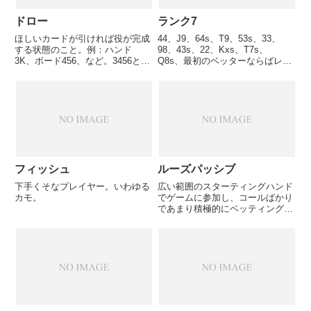
ドロー
ランク7
ほしいカードが引ければ役が完成
44、J9、64s、T9、53s、33、
する状態のこと。例：ハンド
98、43s、22、Kxs、T7s、
3K、ボード456、など。3456と連
Q8s、最初のベッターならばレイ
続したランク4枚の状態が出来上
トポジションで参加OK。
がっており、2か7がくればスト
レートになる。フラッシュドロー
とは、同じマークが4枚そろって
いる状態で、あと1枚でフラ...
フィッシュ
ルーズパッシブ
下手くそなプレイヤー。いわゆる
広い範囲のスターティングハンド
カモ。
でゲームに参加し、コールばかり
であまり積極的にベッティングア
クションを行わないプレイスタイ
ル。