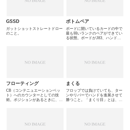
GSSD
ボトムペア
ガットショットストレートドロー
ボードに開いているカードの中で
のこと。
最も弱いランクのペアができてい
る状態。ボードがJ83、ハンド43
であれば、ボードで最も弱いラン
クの3のワンペアができているた
め、ボトムペアとなる。
フローティング
まくる
CB（コンテニュエーションベッ
フロップでは負けていても、ター
ト）へのカウンターとしての技
ンやリバーでハンドを進展させて
術。ポジションがあるときに、フ
勝つこと。「まくり目」とは、逆
ロップでの相手のベットをCBだ
転できるカードのこと。アウツと
と読んでコールし、ターンで相手
も言う。例：「フロップでセット
がチェックをしてきたら、ベット
だったのにリバーでフラッシュで
して相手を降ろす。
まくられた・・・」例：「フルハ
ウスを完成されていてはもうま
く...