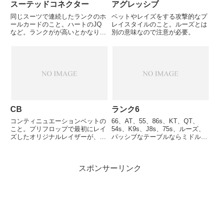
スーテッドコネクター
アグレッシブ
同じスーツで連続したランクのホ
ベットやレイズをする攻撃的なプ
ールカードのこと。ハートのJQ
レイスタイルのこと。ルーズとは
など。ランクがが高いとかなり強
別の意味なので注意が必要。
いスターティングハンドとなる。
ストレートとフラッシュのどちら
にもなりやすい。9Tのスー テッ
ドコネクターなどは、5ポケット
ペアよりもプリフロの段階では...
CB
ランク6
コンティニュエーションベットの
66、AT、55、86s、KT、QT、
こと。プリフロップで最初にレイ
54s、K9s、J8s、75s、ルーズ、
ズしたオリジナルレイザーが、フ
パッシブなテーブルならミドルポ
ロップでヒットしていなくても、
ジションで参加OK、レイトポジ
引き続き強気のベットを継続する
ションなら参加OK。
こと。
スポンサーリンク