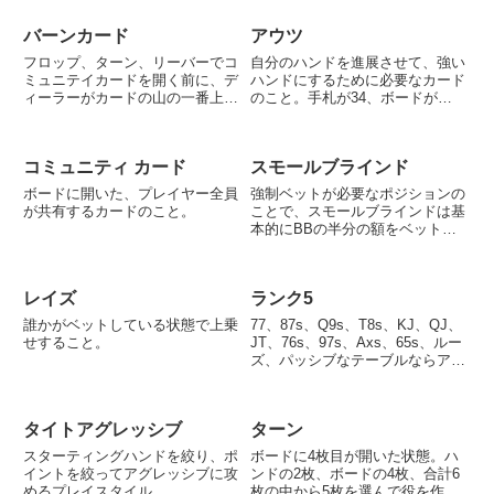
いドローの場合大抵降ろすことが
できる。
バーンカード
アウツ
フロップ、ターン、リーバーでコ
自分のハンドを進展させて、強い
ミュニテイカードを開く前に、デ
ハンドにするために必要なカード
ィーラーがカードの山の一番上の
のこと。手札が34、ボードが
1枚を捨てるカードのこと、また
56JJのストレートドローの状態
はその行為。プレイヤーにカード
では、アウツは2と7の計8枚とな
についな傷やマークから、次に何
る。Jの3カードに勝てるので入
コミュニティ カード
スモールブラインド
が落ちるのかをわからせないよう
れば強い。しかし相手がフルハウ
にするためのもの。
スの場合欲しいカードが落ちて...
ボードに開いた、プレイヤー全員
強制ベットが必要なポジションの
が共有するカードのこと。
ことで、スモールブラインドは基
本的にBBの半分の額をベットす
る必要がある。
レイズ
ランク5
誰かがベットしている状態で上乗
77、87s、Q9s、T8s、KJ、QJ、
せすること。
JT、76s、97s、Axs、65s、ルー
ズ、パッシブなテーブルならアー
リーポジションで参加OK、ミド
ルポジション、レイトポジション
なら参加OK。
タイトアグレッシブ
ターン
スターティングハンドを絞り、ポ
ボードに4枚目が開いた状態。ハ
イントを絞ってアグレッシブに攻
ンドの2枚、ボードの4枚、合計6
めるプレイスタイル。
枚の中から5枚を選んで役を作る