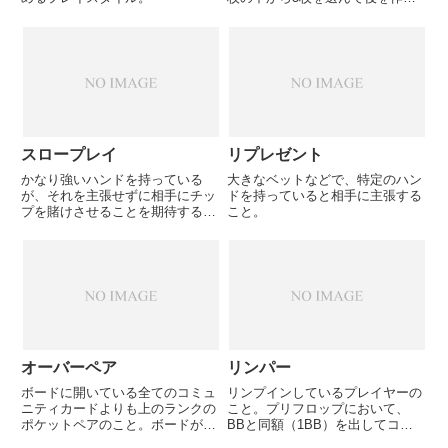
ことになる。
スロープレイ
リプレゼント
かなり強いハンドを持っている
大きなベットなどで、特定のハン
が、それを主張せずに相手にチッ
ドを持っていると相手に主張する
プを賭けさせることを期待するプ
こと。
レイ。罠の一種。フロップでセッ
トが完成し、相手にフォールドし
てほしくない場合に、 あえてチ
ェックでまわすなど。しかしスロ
ープレイは相手にターン、リバー
と...
オーバーペア
リンパー
ボードに開いている全てのコミュ
リンプインしているプレイヤーの
ニティカードよりも上のランクの
こと。プリフロップにおいて、
ポケットペアのこと。ボードが
BBと同額（1BB）を出してコー
38Tで、ホールカードがJのポケ
ルすることをリンプインという。