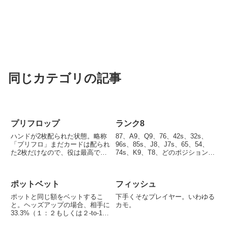
同じカテゴリの記事
プリフロップ
ランク8
ハンドが2枚配られた状態。略称
87、A9、Q9、76、42s、32s、
「プリフロ」まだカードは配られ
96s、85s、J8、J7s、65、54、
た2枚だけなので、役は最高でも
74s、K9、T8、どのポジションで
ワンペアとなる。例えばKが2枚
も参加はあまりおすすめされな
配られたら、Kのワンペアが確定
い。
したということになる。
ポットベット
フィッシュ
ポットと同じ額をベットするこ
下手くそなプレイヤー。いわゆる
と。ヘッズアップの場合、相手に
カモ。
33.3%（１：２もしくは２-to-1）
のオッズを与えることになり、弱