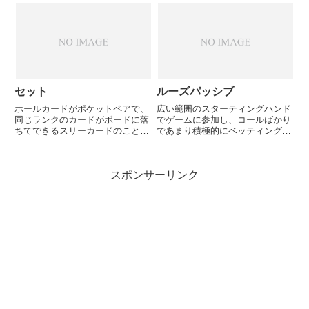
ットペアの場合、オーバーペアと
なる。ただしターンでKが落ちれ
ば、オーバーペアではなくなる。
セット
ルーズパッシブ
ホールカードがポケットペアで、
広い範囲のスターティングハンド
同じランクのカードがボードに落
でゲームに参加し、コールばかり
ちてできるスリーカードのこと。
であまり積極的にベッティングア
ハンドが3のポケットで、ボード
クションを行わないプレイスタイ
に3が1枚落ちた場合など。トリ
ル。
ップスは持ち合う可能性が高い
スポンサーリンク
が、セットは持ち合うことはあり
えないのでかなり有利な上に、他
の...