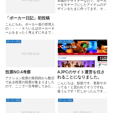
本職がデザイナーなので、ポーカ
ーをモチーフにしたアイテムのデ
ザインをたまに作ってます。それ
らを一覧にしたページを作成して
みました。自分の誕生日ハンドが
「ポーカー日記」初投稿
A5なのでA5のニックネームの
こんにちわ。ポーカー道の管理人
high five（ハイファイブ）をブラ
の・・・・そういえばポーカーネ
ンド？名にしてみまし...
ームをまったく考えずに今までポ
ーカーしてきました。ライブから
始めたので本名でやっていくのが
ポーカー日記
ポーカー日記
普通になっちゃってます。世の中
かっこいいポーカーネームの人多
いですよね。ということでポー
カ...
投票NO.4考察
AJPCのサイト運営を任さ
れることになりました。
アクション投票の第四回から数日
である程度の投票が集まりました
こんにちは。鮫肌です。更新サボ
ので、ここで一旦考察してみたい
ってる！と思われてそうですね、
と思います！（投票受付は締め切
違うんです！忙しかったんです！
りません）第四回投票ページはこ
子供生まれたりｗいや、今回ご報
ちら
告したいのは子供のことではな
ポーカー日記
ポーカー日記
く、この度私め、AJPCの公式サ
イトの運用を任されることになり
ました。