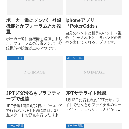
ポーカー道にメンバー登録
iphoneアプリ
機能とかフォーラムとか設
「PokerOdds」
置
自分のハンドと相手のハンド（複
数可）を入れると、各ハンドの勝
ポーカー道に新機能を追加しまし
率を出してくれるアプリです。シ
た。フォーラムの設置メンバー登
ンプルな操作性なので誰でも使え
録機能の設置以上の２つです。
るはずです。一番いいところは無
料なところですｗ
ポーカー日記
ポーカー日記
JPTダダ滑るもブラフディ
JPTサテライト雑感
ープで優勝
1月13日に行われたJPTのサテラ
イトでなんとかファイナルのシー
JPT予選1回目6月2日のゴールド9
トゲット。しっかししんどかっ
で行われたJPT予選に参戦。1万
た。辛かった。またもやショート
点スタートで原点を行ったり来た
ぎみでのバブルに遭遇。
りして2テーブルになってスタッ
ク1.2万でショートスタック。
ポーカー日記
ポーカー日記