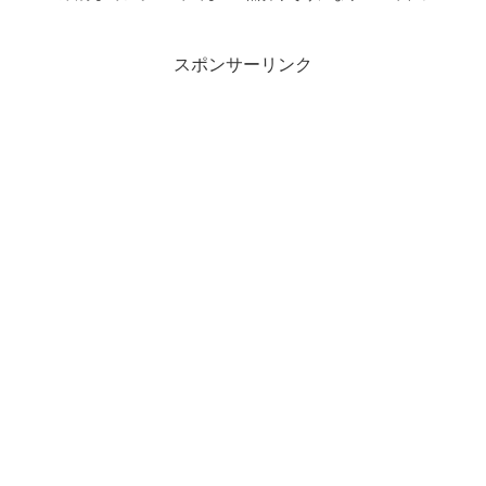
ってきて、ハンドを見るとJdJs
きたQQで2.5倍レイズ。
だったので2400にレイズ。BBの
みコールしてフロップ6hKc7h
スポンサーリンク