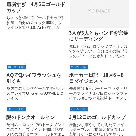
肩弱すぎ 4月5日ゴールド
カップ
ちょっと遅れてゴールドカップに
参加。自分のスタック6000、ブ
ラインド150-300-Ante0でザガン
から55でセット狙いでリンプ→
3人が3人ともハンドを完璧
後ろにから2名リンプ→右隣のBB
にリーディング
がレイズメイク1200→自分スナ
先日行われたロケッツファイナル
ップコールするとBBから小さな
でのできごと。自分はその時ブラ
声で「うわっ...
フのディープに参加していたので
聞いた話だけどおもしろかったの
で書いてみる。
ポーカー日記
ポーカー日記
AQでQハイフラッシュを
ポーカー日記 10月6～8
引くも
日ダイジェスト
身内でのリングゲームでの話。7
先週末は 6日ポーカーファクトリ
人プレイでUTGからAQで4BBに
ーのファイナル 7日ロケッツファ
レイズ。
イナル 8日つぐ兄祝勝トーナメン
トと、おもしろいトーナメントが
立て続けだった。どれもパッとし
ポーカー日記
ポーカー日記
ない成績だったけど・・・
謎のドンクオールイン
3月12日のゴールドカップ
先日のクロックでのトーナメント
序盤少し増やして迎えたファイナ
でのこと。ブラインド400-800で
ルテーブル。2周ほど耐えて1万
BTNの自分までフォールドでまわ
点切りそうになりUTGでやっと