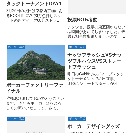
タックトーナメントDAY1
3月20日の祝日は京都西京極にあ
るPOOLBLOWで3万点持ちスタ
投票NO.5考察
ートの超ディープ60分ストラク
チャーに参加、、海外のトーナメ
アクション投票の第五回からだい
ントっぽい。予定人数60名から
ぶ時間があいてしまいました。投
DAY1で18名まで絞り、DAY2は
票も相当数集まりましたので、こ
後日開催とのこと。
こで一旦考察してみたいと思いま
す！（投票受付は締め切りませ
ポーカー日記
ポーカー日記
ん）第五回投票ページはこちら
ナッツフラッシュVSナッ
ツフルハウスVSストレー
トフラッシュ
昨日のGold9でのディープスタッ
クトーナメントでの出来事。
UTGのショートスタックがオー
ポーカーファクトリーファ
ルイン7000くらいチップリの
イナル
asamaneさんコールBBのyamano
さん考えた末にオールイン25000
皆様あけましておめでとうござい
くらいasamaneさんフォールド
ます。 本年もポーカー道をよろ
ショーダウ...
しくお願いいたします。さて、前
年の12月は忙してくそれほどポ
ーカーできなかったんですが、
ポーカー日記
ポーカー日記
12月30日にポーカーファクトリ
ポーカーデザイングッズ
ーのファイナルがありました。