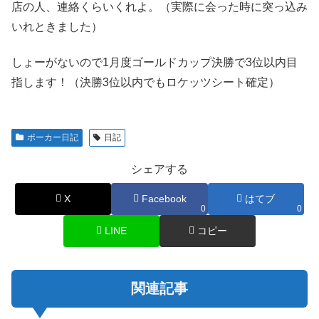
店の人、連絡くらいくれよ。（実際に会った時に突っ込み
いれときました）
しょーがないので1月度ゴールドカップ決勝で3位以内目
指します！（決勝3位以内でもロケッツシート確定）
ポーカー日記
日記
シェアする
X
Facebook
はてブ
0
0
LINE
コピー
関連記事